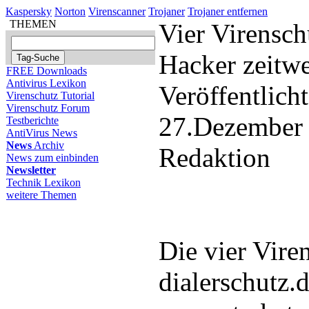
Kaspersky
Norton
Virenscanner
Trojaner
Trojaner entfernen
THEMEN
Vier Virensch
Hacker zeitwe
FREE Downloads
Antivirus Lexikon
Veröffentlich
Virenschutz Tutorial
Virenschutz Forum
27.Dezember
Testberichte
AntiVirus News
News
Archiv
Redaktion
News zum einbinden
Newsletter
Technik Lexikon
weitere Themen
Die vier Vire
dialerschutz.d