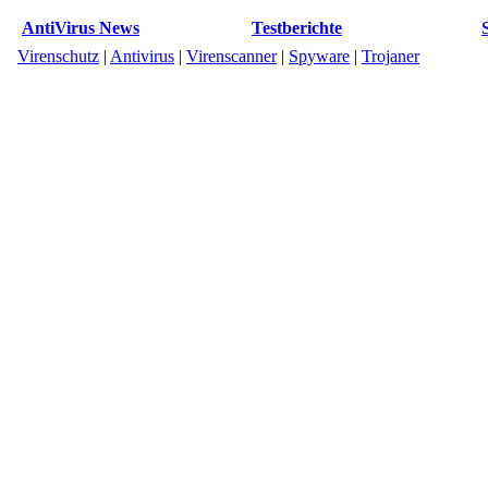
AntiVirus News
Testberichte
Virenschutz
|
Antivirus
|
Virenscanner
|
Spyware
|
Trojaner