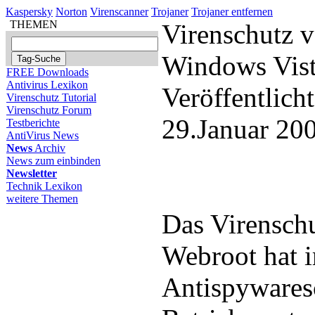
Kaspersky
Norton
Virenscanner
Trojaner
Trojaner entfernen
THEMEN
Virenschutz 
Windows Vist
FREE Downloads
Antivirus Lexikon
Veröffentlich
Virenschutz Tutorial
Virenschutz Forum
29.Januar 20
Testberichte
AntiVirus News
News
Archiv
News zum einbinden
Newsletter
Technik Lexikon
weitere Themen
Das Virensch
Webroot hat i
Antispywares