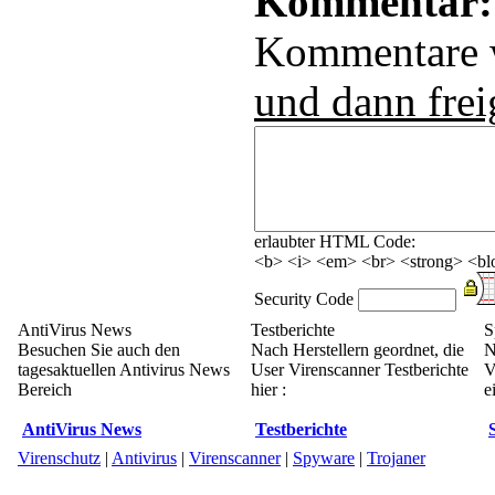
Kommentar:
Kommentare
und dann frei
erlaubter HTML Code:
<b> <i> <em> <br> <strong> <blo
Security Code
AntiVirus News
Testberichte
S
Besuchen Sie auch den
Nach Herstellern geordnet, die
N
tagesaktuellen Antivirus News
User Virenscanner Testberichte
V
Bereich
hier :
e
AntiVirus News
Testberichte
Virenschutz
|
Antivirus
|
Virenscanner
|
Spyware
|
Trojaner