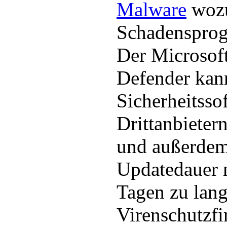
Malware
woz
Schadenspro
Der Microsof
Defender kan
Sicherheitsso
Drittanbietern
und außerdem 
Updatedauer m
Tagen zu lan
Virenschutzfi