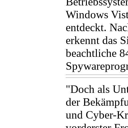
Betriebssyste
Windows Vist
entdeckt. Nac
erkennt das S
beachtliche 8
Spywareprogr
"Doch als Un
der Bekämpf
und Cyber-Kri
vorderster Fro