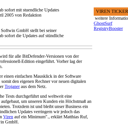
b sofort mit stuendliche Updates
VIREN TICKE
ril 2005 von Redaktion
weitere Informati
GhostSurf
RegistryBooster
 Softwin GmbH stellt bei seiner
b sofort die Updates auf stündliche
ird für alle BitDefender-Versionen von der
rofessionell-Edition eingeführt. Vorher lag der
n.
r einen einfachen Mausklick in der Software
 somit den eigenen Rechner vor neuen digitalen
der
Trojaner
aus dem Netz.
he Tests durchgeführt und weltweit eine
r aufgebaut, um unseren Kunden ein Höchstmaß an
ieten. Trotzdem ist und bleibt unser Business ein
ündlichen Updates verringern wir jedoch das
on
Viren
auf ein Minimum"., erklärt Matthias Ruf,
twin GmbH.