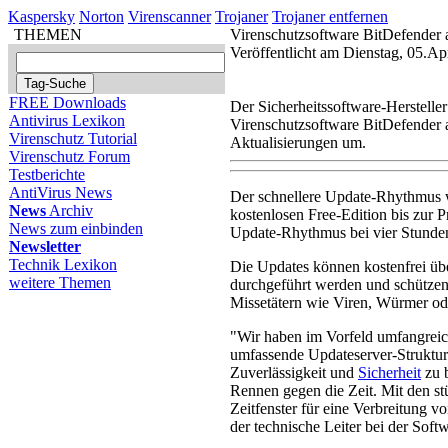
Kaspersky
Norton
Virenscanner
Trojaner
Trojaner entfernen
THEMEN
Virenschutzsoftware BitDefender a
Veröffentlicht am Dienstag, 05.Ap
FREE Downloads
Der Sicherheitssoftware-Hersteller
Antivirus Lexikon
Virenschutzsoftware BitDefender a
Virenschutz Tutorial
Aktualisierungen um.
Virenschutz Forum
Testberichte
AntiVirus News
Der schnellere Update-Rhythmus w
News
Archiv
kostenlosen Free-Edition bis zur P
News zum einbinden
Update-Rhythmus bei vier Stunde
Newsletter
Technik Lexikon
Die Updates können kostenfrei übe
weitere Themen
durchgeführt werden und schützen
Missetätern wie Viren, Würmer o
"Wir haben im Vorfeld umfangreic
umfassende Updateserver-Struktu
Zuverlässigkeit und
Sicherheit
zu b
Rennen gegen die Zeit. Mit den st
Zeitfenster für eine Verbreitung v
der technische Leiter bei der Sof