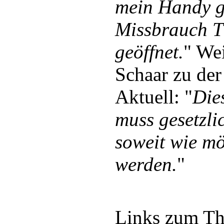
mein Handy ge
Missbrauch T
geöffnet.
" Wei
Schaar zu der
Aktuell: "
Die
muss gesetzli
soweit wie m
werden.
"
Links zum T