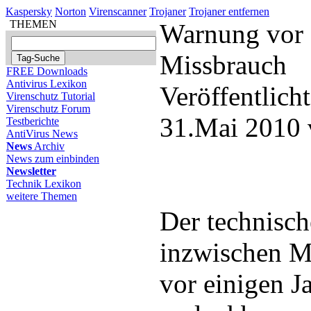
Kaspersky
Norton
Virenscanner
Trojaner
Trojaner entfernen
THEMEN
Warnung vor
Missbrauch
FREE Downloads
Antivirus Lexikon
Veröffentlich
Virenschutz Tutorial
Virenschutz Forum
31.Mai 2010 
Testberichte
AntiVirus News
News
Archiv
News zum einbinden
Newsletter
Technik Lexikon
weitere Themen
Der technische
inzwischen Mö
vor einigen J