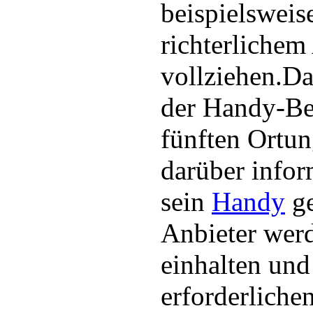
beispielsweis
richterlichem
vollziehen.D
der Handy-Bes
fünften Ortu
darüber infor
sein
Handy
ge
Anbieter wer
einhalten und
erforderliche