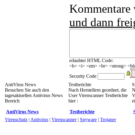
Kommentare
und dann frei
erlaubter HTML Code:
<b> <i> <em> <br> <strong> <blo
Security Code
AntiVirus News
Testberichte
S
Besuchen Sie auch den
Nach Herstellern geordnet, die
N
tagesaktuellen Antivirus News
User Virenscanner Testberichte
V
Bereich
hier :
e
AntiVirus News
Testberichte
Virenschutz
|
Antivirus
|
Virenscanner
|
Spyware
|
Trojaner