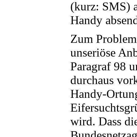
(kurz: SMS) a
Handy absend
Zum Problem 
unseriöse Anb
Paragraf 98 
durchaus vor
Handy-Ortung
Eifersuchtsg
wird. Dass di
Bundesnetzage