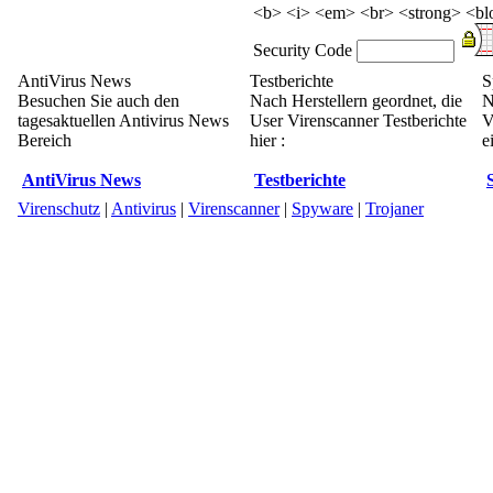
<b> <i> <em> <br> <strong> <blo
Security Code
AntiVirus News
Testberichte
S
Besuchen Sie auch den
Nach Herstellern geordnet, die
N
tagesaktuellen Antivirus News
User Virenscanner Testberichte
V
Bereich
hier :
e
AntiVirus News
Testberichte
Virenschutz
|
Antivirus
|
Virenscanner
|
Spyware
|
Trojaner