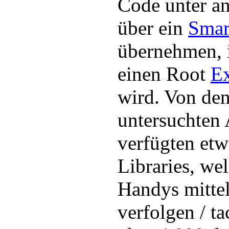
Code unter an
über ein
Smar
übernehmen, 
einen Root
Ex
wird. Von de
untersuchten
verfügten et
Libraries, we
Handys mitte
verfolgen / t