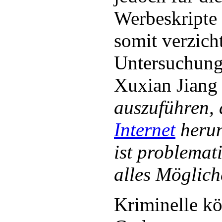
Werbeskripte 
somit verzich
Untersuchung 
Xuxian Jiang e
auszuführen,
Internet
herun
ist problemat
alles Möglic
Kriminelle k