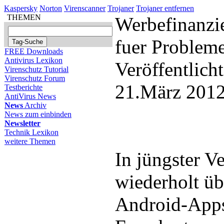
Kaspersky
Norton
Virenscanner
Trojaner
Trojaner entfernen
THEMEN
Werbefinanzie
fuer Problem
FREE Downloads
Antivirus Lexikon
Veröffentlich
Virenschutz Tutorial
Virenschutz Forum
21.März 2012
Testberichte
AntiVirus News
News
Archiv
News zum einbinden
Newsletter
Technik Lexikon
weitere Themen
In jüngster V
wiederholt üb
Android-Apps 