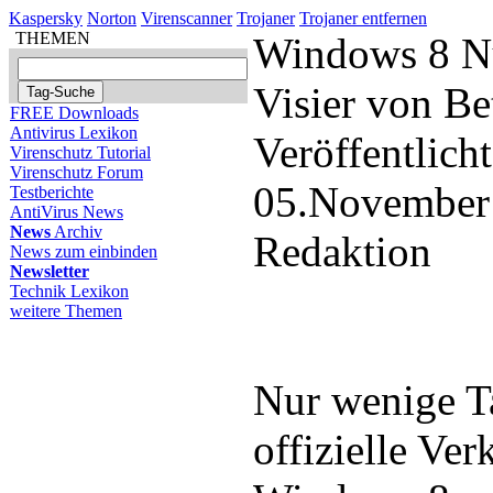
Kaspersky
Norton
Virenscanner
Trojaner
Trojaner entfernen
THEMEN
Windows 8 Nu
Visier von Be
FREE Downloads
Antivirus Lexikon
Veröffentlich
Virenschutz Tutorial
Virenschutz Forum
05.November
Testberichte
AntiVirus News
News
Archiv
Redaktion
News zum einbinden
Newsletter
Technik Lexikon
weitere Themen
Nur wenige T
offizielle Ver