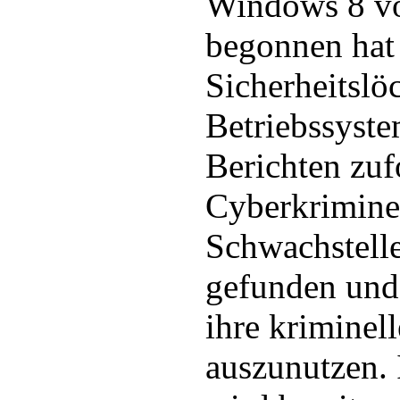
Windows 8 vo
begonnen hat 
Sicherheitslö
Betriebssyste
Berichten zuf
Cyberkriminel
Schwachstell
gefunden und 
ihre kriminel
auszunutzen.