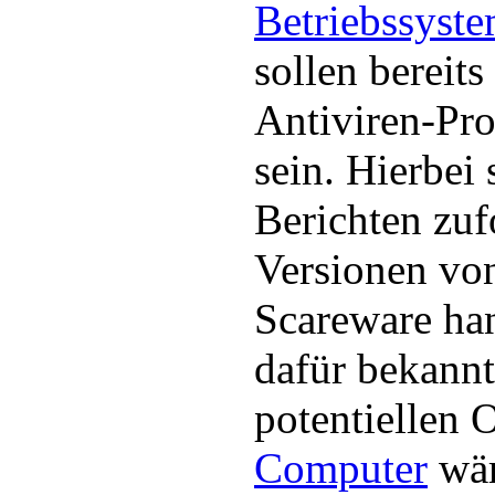
Betriebssyst
sollen bereits
Antiviren-Pr
sein. Hierbei s
Berichten zu
Versionen von
Scareware han
dafür bekannt
potentiellen O
Computer
wär