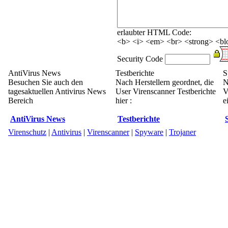
erlaubter HTML Code:
<b> <i> <em> <br> <strong> <blo
Security Code
AntiVirus News
Testberichte
S
Besuchen Sie auch den
Nach Herstellern geordnet, die
N
tagesaktuellen Antivirus News
User Virenscanner Testberichte
V
Bereich
hier :
e
AntiVirus News
Testberichte
Virenschutz
|
Antivirus
|
Virenscanner
|
Spyware
|
Trojaner