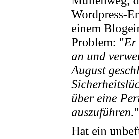
Mullenweg, de
Wordpress-Ent
einem Blogei
Problem: "
Er 
an und verwen
August gesch
Sicherheitsl
über eine Per
auszuführen.
"
Hat ein unbef