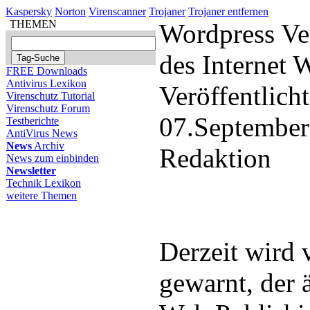
Kaspersky
Norton
Virenscanner
Trojaner
Trojaner entfernen
THEMEN
Wordpress Ver
des Internet
FREE Downloads
Antivirus Lexikon
Veröffentlich
Virenschutz Tutorial
Virenschutz Forum
07.September
Testberichte
AntiVirus News
News
Archiv
Redaktion
News zum einbinden
Newsletter
Technik Lexikon
weitere Themen
Derzeit wird
gewarnt, der 