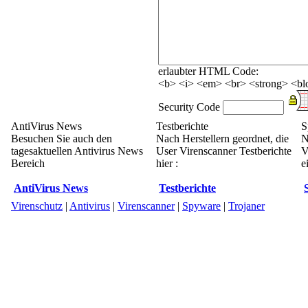
erlaubter HTML Code:
<b> <i> <em> <br> <strong> <blo
Security Code
AntiVirus News
Testberichte
S
Besuchen Sie auch den
Nach Herstellern geordnet, die
N
tagesaktuellen Antivirus News
User Virenscanner Testberichte
V
Bereich
hier :
e
AntiVirus News
Testberichte
Virenschutz
|
Antivirus
|
Virenscanner
|
Spyware
|
Trojaner