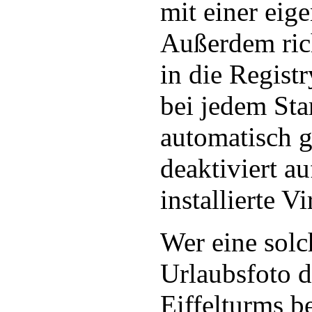
mit einer eig
Außerdem ric
in die Regist
bei jedem Sta
automatisch 
deaktiviert a
installierte V
Wer eine solc
Urlaubsfoto d
Eiffelturms b