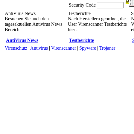
Security Code
AntiVirus News
Testberichte
S
Besuchen Sie auch den
Nach Herstellern geordnet, die
N
tagesaktuellen Antivirus News
User Virenscanner Testberichte
V
Bereich
hier :
e
AntiVirus News
Testberichte
Virenschutz
|
Antivirus
|
Virenscanner
|
Spyware
|
Trojaner