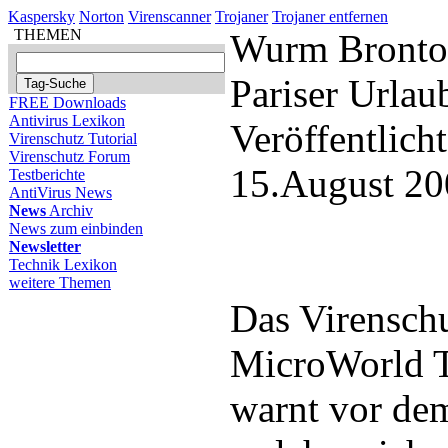
Kaspersky
Norton
Virenscanner
Trojaner
Trojaner entfernen
THEMEN
Wurm Brontok 
Pariser Urlau
FREE Downloads
Antivirus Lexikon
Veröffentlich
Virenschutz Tutorial
Virenschutz Forum
15.August 20
Testberichte
AntiVirus News
News
Archiv
News zum einbinden
Newsletter
Technik Lexikon
weitere Themen
Das Virensch
MicroWorld 
warnt vor de