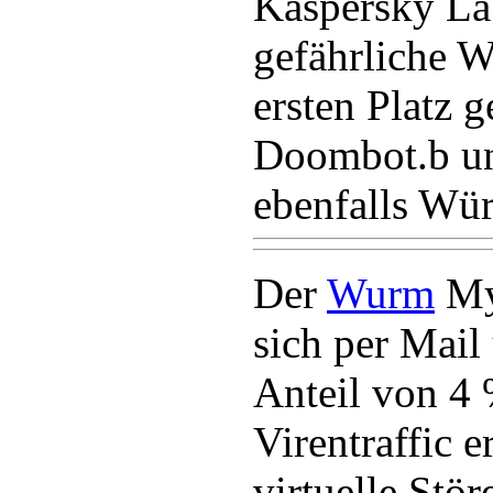
Kaspersky Lab
gefährliche 
ersten Platz g
Doombot.b un
ebenfalls Wür
Der
Wurm
Myt
sich per Mail
Anteil von 4
Virentraffic e
virtuelle Störe