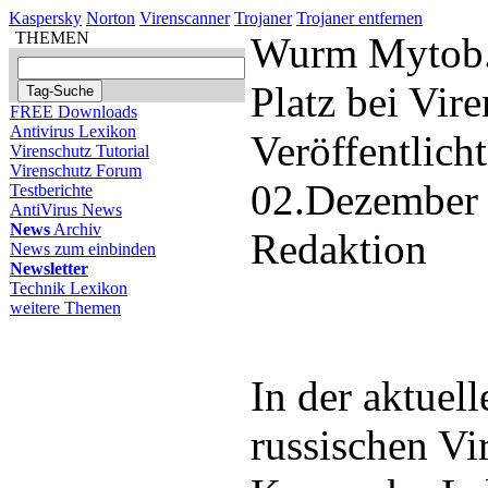
Kaspersky
Norton
Virenscanner
Trojaner
Trojaner entfernen
THEMEN
Wurm Mytob.c
Platz bei Vi
FREE Downloads
Antivirus Lexikon
Veröffentlich
Virenschutz Tutorial
Virenschutz Forum
02.Dezember
Testberichte
AntiVirus News
News
Archiv
Redaktion
News zum einbinden
Newsletter
Technik Lexikon
weitere Themen
In der aktuel
russischen Vi