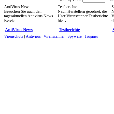
AntiVirus News
Testberichte
S
Besuchen Sie auch den
Nach Herstellern geordnet, die
N
tagesaktuellen Antivirus News
User Virenscanner Testberichte
V
Bereich
hier :
e
AntiVirus News
Testberichte
Virenschutz
|
Antivirus
|
Virenscanner
|
Spyware
|
Trojaner