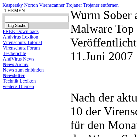
Kaspersky
Norton
Virenscanner
Trojaner
Trojaner entfernen
THEMEN
Wurm Sober au
Malware Top
FREE Downloads
Antivirus Lexikon
Veröffentlich
Virenschutz Tutorial
Virenschutz Forum
11.Juni 2007
Testberichte
AntiVirus News
News
Archiv
News zum einbinden
Newsletter
Technik Lexikon
weitere Themen
Nach der akt
10 der Viren
für den Mona