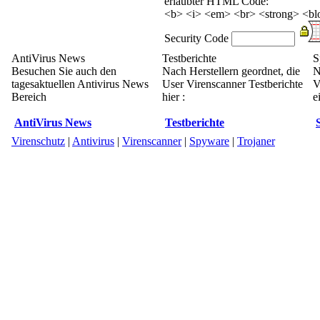
erlaubter HTML Code:
<b> <i> <em> <br> <strong> <blo
Security Code
AntiVirus News
Testberichte
S
Besuchen Sie auch den
Nach Herstellern geordnet, die
N
tagesaktuellen Antivirus News
User Virenscanner Testberichte
V
Bereich
hier :
e
AntiVirus News
Testberichte
Virenschutz
|
Antivirus
|
Virenscanner
|
Spyware
|
Trojaner