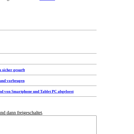
 sicher gesurft
 und vorbeugen
d von Smartphone und Tablet PC abgeloest
und dann freigeschaltet
.