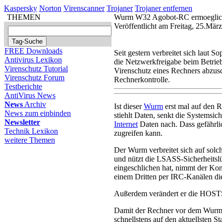
Kaspersky
Norton
Virenscanner
Trojaner
Trojaner entfernen
THEMEN
Wurm W32 Agobot-RC ermoeglich
Veröffentlicht am Freitag, 25.Mä
FREE Downloads
Seit gestern verbreitet sich lau
Antivirus Lexikon
die Netzwerkfreigabe beim Betrie
Virenschutz Tutorial
Virenschutz eines Rechners abzusc
Virenschutz Forum
Rechnerkontrolle.
Testberichte
AntiVirus News
News
Archiv
Ist dieser
Wurm
erst mal auf den R
News zum einbinden
stiehlt Daten, senkt die Systemsic
Newsletter
Internet
Daten nach. Dass gefährlic
Technik Lexikon
zugreifen kann.
weitere Themen
Der Wurm verbreitet sich auf sol
und nützt die LSASS-Sicherheitslü
eingeschlichen hat, nimmt der Ko
einem Dritten per IRC-Kanälen di
Außerdem verändert er die HOSTS-
Damit der Rechner vor dem Wurm rel
schnellstens auf den aktuellsten S