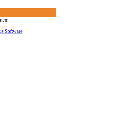
R
onen:
us Software