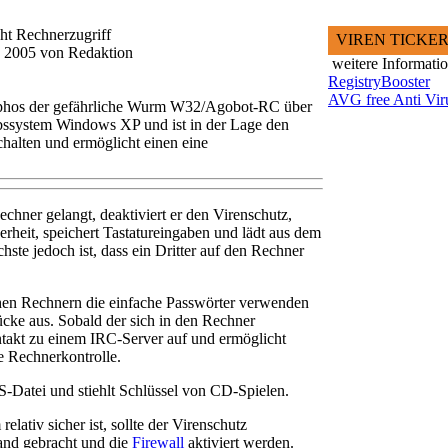
t Rechnerzugriff
VIREN TICKE
rz 2005 von Redaktion
weitere Informati
RegistryBooster
AVG free Anti Vir
t Sophos der gefährliche Wurm W32/Agobot-RC über
bssystem Windows XP und ist in der Lage den
halten und ermöglicht einen eine
echner gelangt, deaktiviert er den Virenschutz,
herheit, speichert Tastatureingaben und lädt aus dem
hste jedoch ist, dass ein Dritter auf den Rechner
chen Rechnern die einfache Passwörter verwenden
cke aus. Sobald der sich in den Rechner
ntakt zu einem IRC-Server auf und ermöglicht
e Rechnerkontrolle.
Datei und stiehlt Schlüssel von CD-Spielen.
ativ sicher ist, sollte der Virenschutz
tand gebracht und die
Firewall
aktiviert werden.