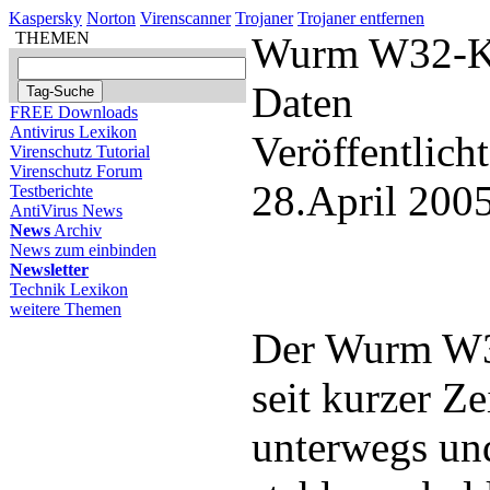
Kaspersky
Norton
Virenscanner
Trojaner
Trojaner entfernen
THEMEN
Wurm W32-Kas
Daten
FREE Downloads
Antivirus Lexikon
Veröffentlich
Virenschutz Tutorial
Virenschutz Forum
28.April 200
Testberichte
AntiVirus News
News
Archiv
News zum einbinden
Newsletter
Technik Lexikon
weitere Themen
Der Wurm W3
seit kurzer Ze
unterwegs un