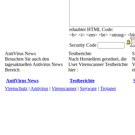
erlaubter HTML Code:
<b> <i> <em> <br> <strong> <blo
Security Code
AntiVirus News
Testberichte
S
Besuchen Sie auch den
Nach Herstellern geordnet, die
N
tagesaktuellen Antivirus News
User Virenscanner Testberichte
V
Bereich
hier :
e
AntiVirus News
Testberichte
Virenschutz
|
Antivirus
|
Virenscanner
|
Spyware
|
Trojaner