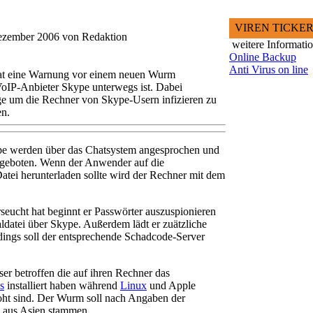
VIREN TICKE
Dezember 2006 von Redaktion
weitere Informati
Online Backup
Anti Virus on line
at eine Warnung vor einem neuen Wurm
VoIP-Anbieter Skype unterwegs ist. Dabei
nge um die Rechner von Skype-Usern infizieren zu
en.
pe werden über das Chatsystem angesprochen und
geboten. Wenn der Anwender auf die
Datei herunterladen sollte wird der Rechner mit dem
eucht hat beginnt er Passwörter auszuspionieren
aldatei über Skype. Außerdem lädt er zuätzliche
dings soll der entsprechende Schadcode-Server
r betroffen die auf ihren Rechner das
s
installiert haben während
Linux
und Apple
oht sind. Der Wurm soll nach Angaben der
 aus Asien stammen.