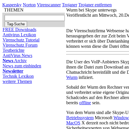
Kaspersky
Norton
Virenscanner
Trojaner
Trojaner entfernen
THEMEN
Wurm bei Skype unterwegs
Veröffentlicht am Mittwoch, 20.
FREE Downloads
Die Virenschutzfirma Websense h
Antivirus Lexikon
herausgegeben der zur Zeit beim 
Virenschutz Tutorial
verbreitet er sich über Dateianhä
Virenschutz Forum
können wenn diese die Datei öffn
Testberichte
AntiVirus News
News
Archiv
Die User des VoIP-Anbieters Sky
News zum einbinden
ihnen die Datei zum Download an
Newsletter
Chatnachricht hereinfällt und die 
Technik Lexikon
Wurm
infiziert.
weitere Themen
Sobald der Wurm den Rechner vers
und verbreitet seine eigene Origin
Schadcodes auf den Rechner aller
bereits
offline
sein.
Von dem Wurm sind alle Skype-Use
Betriebssystem
Microsoft
Window
MacOS
X derzeit noch nicht bedr
Sicherheitsexperten von Websense