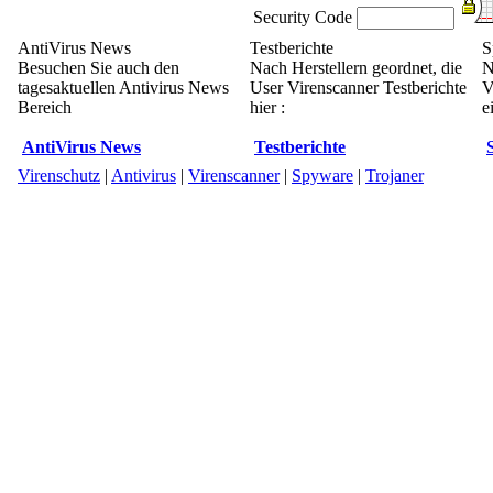
Security Code
AntiVirus News
Testberichte
S
Besuchen Sie auch den
Nach Herstellern geordnet, die
N
tagesaktuellen Antivirus News
User Virenscanner Testberichte
V
Bereich
hier :
e
AntiVirus News
Testberichte
Virenschutz
|
Antivirus
|
Virenscanner
|
Spyware
|
Trojaner