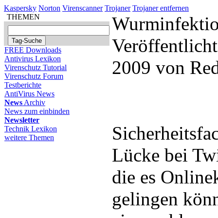
Kaspersky
Norton
Virenscanner
Trojaner
Trojaner entfernen
THEMEN
Wurminfektio
Veröffentlich
FREE Downloads
Antivirus Lexikon
2009 von Red
Virenschutz Tutorial
Virenschutz Forum
Testberichte
AntiVirus News
News
Archiv
News zum einbinden
Newsletter
Sicherheitsfa
Technik Lexikon
weitere Themen
Lücke bei Twi
die es Online
gelingen kön