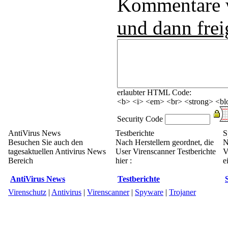
Kommentare
und dann frei
erlaubter HTML Code:
<b> <i> <em> <br> <strong> <blo
Security Code
AntiVirus News
Testberichte
S
Besuchen Sie auch den
Nach Herstellern geordnet, die
N
tagesaktuellen Antivirus News
User Virenscanner Testberichte
V
Bereich
hier :
e
AntiVirus News
Testberichte
Virenschutz
|
Antivirus
|
Virenscanner
|
Spyware
|
Trojaner