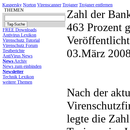
Kaspersky
Norton
Virenscanner
Trojaner
Trojaner entfernen
THEMEN
Zahl der Ban
463 Prozent g
FREE Downloads
Antivirus Lexikon
Veröffentlich
Virenschutz Tutorial
Virenschutz Forum
03.März 2008
Testberichte
AntiVirus News
News
Archiv
News zum einbinden
Newsletter
Technik Lexikon
weitere Themen
Nach der aktue
Virenschutzf
legte die Zah