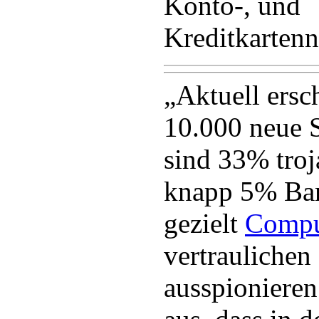
Konto-, und
Kreditkarten
„Aktuell ersc
10.000 neue 
sind 33% troj
knapp 5% Ban
gezielt
Compu
vertraulichen
ausspioniere