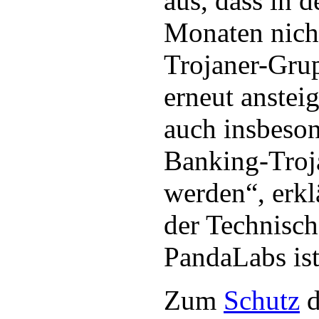
aus, dass in 
Monaten nicht
Trojaner-Gru
erneut anstei
auch insbeso
Banking-Troj
werden“, erkl
der Technisch
PandaLabs ist
Zum
Schutz
d