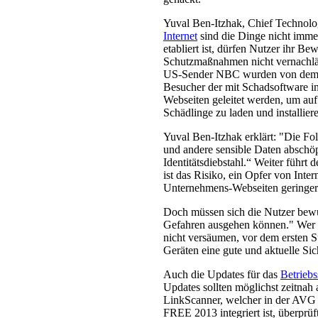
Yuval Ben-Itzhak, Chief Technolo
Internet
sind die Dinge nicht immer
etabliert ist, dürfen Nutzer ihr B
Schutzmaßnahmen nicht vernachläs
US-Sender NBC wurden von dem T
Besucher der mit Schadsoftware inf
Webseiten geleitet werden, um auf
Schädlinge zu laden und installier
Yuval Ben-Itzhak erklärt: "Die Fol
und andere sensible Daten abschö
Identitätsdiebstahl.“ Weiter führ
ist das Risiko, ein Opfer von Inte
Unternehmens-Webseiten geringer
Doch müssen sich die Nutzer bewu
Gefahren ausgehen können." Wer s
nicht versäumen, vor dem ersten Su
Geräten eine gute und aktuelle Sich
Auch die Updates für das
Betrieb
Updates sollten möglichst zeitnah 
LinkScanner, welcher in der AVG 
FREE 2013 integriert ist, überprüft