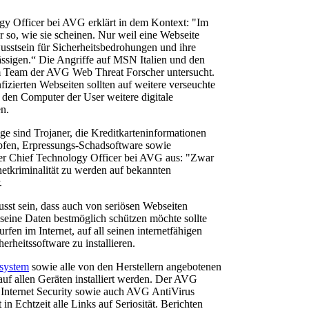
gy Officer bei AVG erklärt in dem Kontext: "Im
 so, wie sie scheinen. Nur weil eine Webseite
ewusstsein für Sicherheitsbedrohungen und ihre
sigen.“ Die Angriffe auf MSN Italien und den
eam der AVG Web Threat Forscher untersucht.
izierten Webseiten sollten auf weitere verseuchte
 den Computer der User weitere digitale
en.
ge sind Trojaner, die Kreditkarteninformationen
pfen, Erpressungs-Schadsoftware sowie
t der Chief Technology Officer bei AVG aus: "Zwar
rnetkriminalität zu werden auf bekannten
.
sst sein, dass auch von seriösen Webseiten
eine Daten bestmöglich schützen möchte sollte
rfen im Internet, auf all seinen internetfähigen
erheitssoftware zu installieren.
ssystem
sowie alle von den Herstellern angebotenen
auf allen Geräten installiert werden. Der AVG
Internet Security sowie auch AVG AntiVirus
 in Echtzeit alle Links auf Seriosität. Berichten