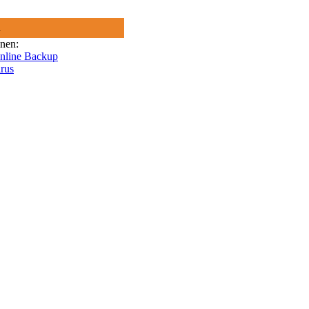
R
onen:
Online Backup
rus