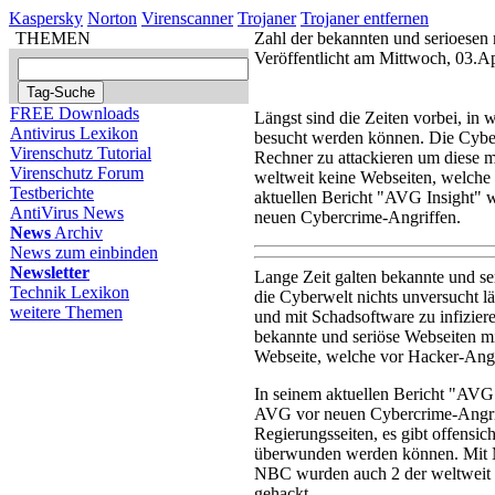
Kaspersky
Norton
Virenscanner
Trojaner
Trojaner entfernen
THEMEN
Zahl der bekannten und serioesen 
Veröffentlicht am Mittwoch, 03.A
FREE Downloads
Längst sind die Zeiten vorbei, in
Antivirus Lexikon
besucht werden können. Die Cyberw
Virenschutz Tutorial
Rechner zu attackieren um diese mi
Virenschutz Forum
weltweit keine Webseiten, welche 
Testberichte
aktuellen Bericht "AVG Insight" w
AntiVirus News
neuen Cybercrime-Angriffen.
News
Archiv
News zum einbinden
Newsletter
Lange Zeit galten bekannte und ser
Technik Lexikon
die Cyberwelt nichts unversucht l
weitere Themen
und mit Schadsoftware zu infizier
bekannte und seriöse Webseiten mi
Webseite, welche vor Hacker-Angri
In seinem aktuellen Bericht "AVG 
AVG vor neuen Cybercrime-Angri
Regierungsseiten, es gibt offensi
überwunden werden können. Mit M
NBC wurden auch 2 der weltweit 
gehackt.