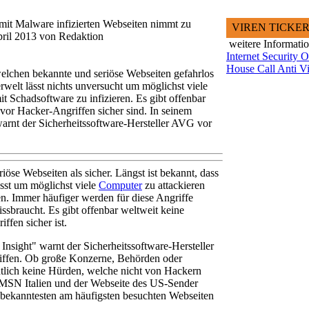
mit Malware infizierten Webseiten nimmt zu
VIREN TICKE
pril 2013 von Redaktion
weitere Informati
Internet Security 
House Call Anti Vi
 welchen bekannte und seriöse Webseiten gefahrlos
elt lässt nichts unversucht um möglichst viele
t Schadsoftware zu infizieren. Es gibt offenbar
vor Hacker-Angriffen sicher sind. In seinem
arnt der Sicherheitssoftware-Hersteller AVG vor
iöse Webseiten als sicher. Längst ist bekannt, dass
ässt um möglichst viele
Computer
zu attackieren
en. Immer häufiger werden für diese Angriffe
ssbraucht. Es gibt offenbar weltweit keine
ffen sicher ist.
Insight" warnt der Sicherheitssoftware-Hersteller
ffen. Ob große Konzerne, Behörden oder
chtlich keine Hürden, welche nicht von Hackern
SN Italien und der Webseite des US-Sender
bekanntesten am häufigsten besuchten Webseiten