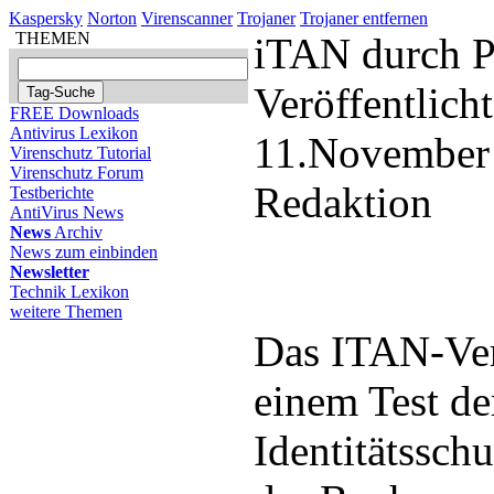
Kaspersky
Norton
Virenscanner
Trojaner
Trojaner entfernen
THEMEN
iTAN durch P
Veröffentlich
FREE Downloads
Antivirus Lexikon
11.November
Virenschutz Tutorial
Virenschutz Forum
Redaktion
Testberichte
AntiVirus News
News
Archiv
News zum einbinden
Newsletter
Technik Lexikon
weitere Themen
Das ITAN-Ver
einem Test de
Identitätsschu