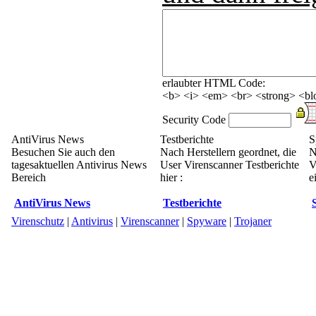
erlaubter HTML Code:
<b> <i> <em> <br> <strong> <blo
Security Code
AntiVirus News
Testberichte
S
Besuchen Sie auch den
Nach Herstellern geordnet, die
N
tagesaktuellen Antivirus News
User Virenscanner Testberichte
V
Bereich
hier :
e
AntiVirus News
Testberichte
Virenschutz
|
Antivirus
|
Virenscanner
|
Spyware
|
Trojaner