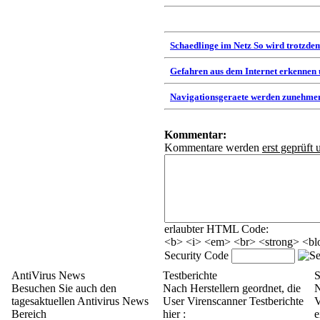
Schaedlinge im Netz So wird trotzdem
Gefahren aus dem Internet erkennen
Navigationsgeraete werden zunehmen
Kommentar:
Kommentare werden
erst geprüft 
erlaubter HTML Code:
<b> <i> <em> <br> <strong> <blo
Security Code
AntiVirus News
Testberichte
S
Besuchen Sie auch den
Nach Herstellern geordnet, die
N
tagesaktuellen Antivirus News
User Virenscanner Testberichte
V
Bereich
hier :
e