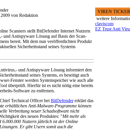
ender
VIREN TICKE
i 2009 von Redaktion
weitere Informati
claviscom
EZ Trust Anti Viru
line Scanners stellt BitDefender Internet Nutzern
,- und Antispyware Lösung auf Basis der Scan-
ens bereit. Mit dem nun veröffentlichten Produkt
ktuellen Sicherheitsstand seines Systems
tivirus,- und Antispyware Lösung informiert den
Sicherheitsstand seines Systems, es beseitigt auch
ser-Fenster werden Systemspeicher wie auch alle
 überprüft. Hierfür ist es nicht nötig eine bereits
rheits-Software zu entfernen.
Chief Technical Officer bei
BitDefender
erklärt das
eute erhältlichen Anti-Malware-Programme können
nelle Verbreitung neuer Schadsoftware nicht
 Wichtigkeit des neuen Produktes: "
Mit mehr als
6.000.000 Nutzern jährlich ist der Online
Lösungen. Er gibt Usern somit auch die