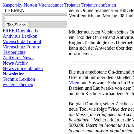
Kaspersky
Norton
Virenscanner
Trojaner
Trojaner entfernen
THEMEN
neuer Online Scanner von BitDef
Veröffentlicht am Montag, 08.Jun
FREE Downloads
Mit der neuesten Version seines On
Antivirus Lexikon
ein Tool der On-demand Antivirus
Virenschutz Tutorial
Engine-Technologie des Unternehm
Virenschutz Forum
kann sich der Anwender über den a
Testberichte
informieren.
AntiVirus News
News
Archiv
News zum einbinden
Die nun angebotene On-demand An
Newsletter
User nicht nur über den aktuellen 
Technik Lexikon
Viren
und Spyware. Schon im Brow
weitere Themen
Dateien und Laufwerke von dem Tool
auf dem Rechner vorhandene Siche
Bogdan Dumitru, seiner Zeichens 
neue Tool wie folgt: "
Viele der h
die Masse, die Häufigkeit und sch
bewältigen.
" Weiter erklärt er die
500.000 Usern im Monat und rund 
Scanner eine unserer populärsten 