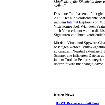
Möglichkeit, die Effektivität ihre
stellen.
"
Das neue Tool basiert auf der gle
2009. Der nun veröffentlichte Scan
mit dem
Internet
Explorer von Micr
Vista kompatibel. Wichtigen Featu
auch Viren erkannt werden die bi
Signaturen von ihnen veröffentlic
Mit dem Virus- und Spyware-Cle
beseitigen werden. Virus-Signatur
automatisch Neustart aktualisiert
Scanner alle infizierten Dateien 
in dem Tool ein Features integriert
überprüft wird unabhängig davon, o
letzten News
DSGVO Besonnenheit statt Panik