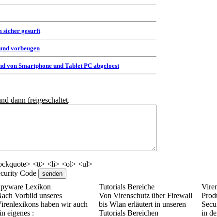
 sicher gesurft
 und vorbeugen
d von Smartphone und Tablet PC abgeloest
und dann freigeschaltet
.
ckquote> <tt> <li> <ol> <ul>
pyware Lexikon
Tutorials Bereiche
Vire
ach Vorbild unseres
Von Virenschutz über Firewall
Prod
irenlexikons haben wir auch
bis Wlan erläutert in unseren
Secur
in eigenes :
Tutorials Bereichen
in de