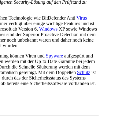
r eigenen Security-Lösung auf den Prüfstand zu
ichen Technologie wie BitDefender Anti
Virus
ner verfügt über einige wichtige Features und ist
osoft ab Version 6,
Windows
XP sowie Windows
res sind der Superior Proactive Detection mit dem
sher noch unbekannt waren und daher noch keine
ht wurden.
aning können Viren und
Spyware
aufgespürt und
en werden mit der Up-to-Date-Garantie bei jedem
. Durch die Schnelle Säuberung werden mit dem
automatisch gereinigt. Mit dem Doppelten
Schutz
ist
, durch das der Sicherheitsstatus des Systems
b bereits eine Sicherheitssoftware vorhanden ist.