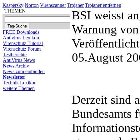
Kaspersky
Norton
Virenscanner
Trojaner
Trojaner entfernen
THEMEN
BSI weisst an
Warnung von 
FREE Downloads
Antivirus Lexikon
Veröffentlich
Virenschutz Tutorial
Virenschutz Forum
05.August 20
Testberichte
AntiVirus News
News
Archiv
News zum einbinden
Newsletter
Technik Lexikon
weitere Themen
Derzeit sind 
Bundesamts fü
Informationst