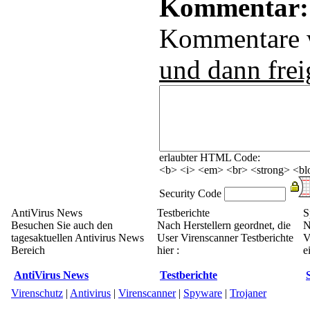
Kommentar:
Kommentare
und dann frei
erlaubter HTML Code:
<b> <i> <em> <br> <strong> <blo
Security Code
AntiVirus News
Testberichte
S
Besuchen Sie auch den
Nach Herstellern geordnet, die
N
tagesaktuellen Antivirus News
User Virenscanner Testberichte
V
Bereich
hier :
e
AntiVirus News
Testberichte
Virenschutz
|
Antivirus
|
Virenscanner
|
Spyware
|
Trojaner