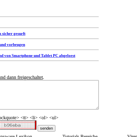
 sicher gesurft
 und vorbeugen
d von Smartphone und Tablet PC abgeloest
und dann freigeschaltet
.
ckquote> <tt> <li> <ol> <ul>
pyware Lexikon
Tutorials Bereiche
Vire