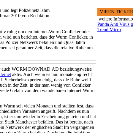
 und legt Polizeinetz lahm
VIREN TICKE
ebruar 2010 von Redaktion
weitere Informati
Panda Anti Virus g
Trend Micro
ativ ruhig um den Internet-Wurm Conficker oder
 nun berichtet, dass der Wurm Conficker, in
das Polizei-Netzwerk befallen und Quasi lahm
rnen seit geraumer Zeit, dass die relative Ruhe um
oder auch WORM DOWNAD.AD beziehungsweise
nternet
aktiv. Auch wenn es nun monatelang recht
ch Sicherheitsexperten einig, dass die Ruhe wohl
auch in der Zeit, in der man wenig von Conficker
ltweite Gefahr von dem wandelbaren Internet-Wurm
n Wurm seit vielen Monaten und stellten fest, dass
schiedlichen Varianten angreift. Nachdem es nun
, ist er nun wieder in Erscheinung getreten und hat
n Stadt Manchester befallen. Das ist bereits, nach
 ein Netzwerk der englischen Stadt Im vergangenen
 von dem Wurm befallen. Nachdem die Infektion