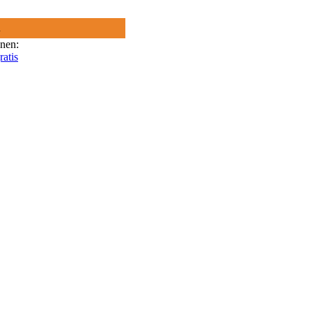
R
onen:
ratis