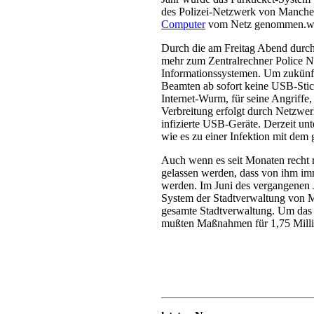
des Polizei-Netzwerk von Manche
Computer
vom Netz genommen.w
Durch die am Freitag Abend durc
mehr zum Zentralrechner Police N
Informationssystemen. Um zukünfti
Beamten ab sofort keine USB-Stic
Internet-Wurm, für seine Angriffe
Verbreitung erfolgt durch Netzwe
infizierte USB-Geräte. Derzeit un
wie es zu einer Infektion mit de
Auch wenn es seit Monaten recht r
gelassen werden, dass von ihm imm
werden. Im Juni des vergangenen Ja
System der Stadtverwaltung von Ma
gesamte Stadtverwaltung. Um das
mußten Maßnahmen für 1,75 Mill