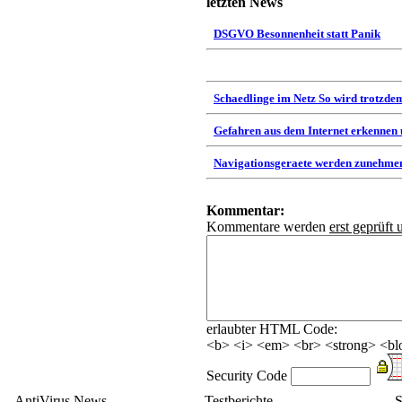
letzten News
DSGVO Besonnenheit statt Panik
Schaedlinge im Netz So wird trotzdem
Gefahren aus dem Internet erkennen
Navigationsgeraete werden zunehmen
Kommentar:
Kommentare werden
erst geprüft 
erlaubter HTML Code:
<b> <i> <em> <br> <strong> <blo
Security Code
AntiVirus News
Testberichte
S