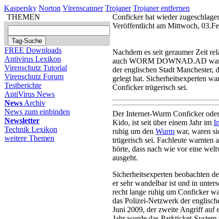
Kaspersky
Norton
Virenscanner
Trojaner
Trojaner entfernen
THEMEN
Conficker hat wieder zugeschlagen
Veröffentlicht am Mittwoch, 03.F
FREE Downloads
Nachdem es seit geraumer Zeit rel
Antivirus Lexikon
auch WORM DOWNAD.AD war, wird
Virenschutz Tutorial
der englischen Stadt Manchester, 
Virenschutz Forum
gelegt hat. Sicherheitsexperten wa
Testberichte
Conficker trügerisch sei.
AntiVirus News
News
Archiv
News zum einbinden
Der Internet-Wurm Conficker 
Newsletter
Kido, ist seit über einem Jahr im
I
Technik Lexikon
ruhig um den
Wurm
war, waren si
weitere Themen
trügerisch sei. Fachleute warnten 
hörte, dass nach wie vor eine we
ausgeht.
Sicherheitsexperten beobachten de
er sehr wandelbar ist und in unter
recht lange ruhig um Conficker war
das Polizei-Netzwerk der englische
Juni 2009, der zweite Angriff auf
Jahr wurde das Parkticket-System