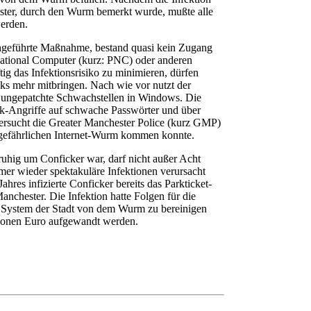
ster, durch den Wurm bemerkt wurde, mußte alle
erden.
hgeführte Maßnahme, bestand quasi kein Zugang
ational Computer (kurz: PNC) oder anderen
g das Infektionsrisiko zu minimieren, dürfen
ks mehr mitbringen. Nach wie vor nutzt der
, ungepatchte Schwachstellen in Windows. Die
rk-Angriffe auf schwache Passwörter und über
tersucht die Greater Manchester Police (kurz GMP)
m gefährlichen Internet-Wurm kommen konnte.
uhig um Conficker war, darf nicht außer Acht
er wieder spektakuläre Infektionen verursacht
hres infizierte Conficker bereits das Parkticket-
nchester. Die Infektion hatte Folgen für die
 System der Stadt von dem Wurm zu bereinigen
ionen Euro aufgewandt werden.