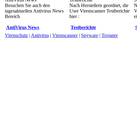
Besuchen Sie auch den
Nach Herstellern geordnet, die
N
tagesaktuellen Antivirus News
User Virenscanner Testberichte
V
Bereich
hier :
e
AntiVirus News
Testberichte
Virenschutz
|
Antivirus
|
Virenscanner
|
Spyware
|
Trojaner