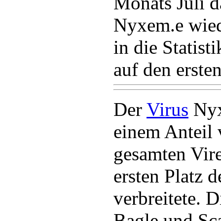
Monats Juli d
Nyxem.e wied
in die Statist
auf den ersten
Der
Virus
Nyx
einem Anteil
gesamten Vire
ersten Platz d
verbreitete. 
Bagle und Sca