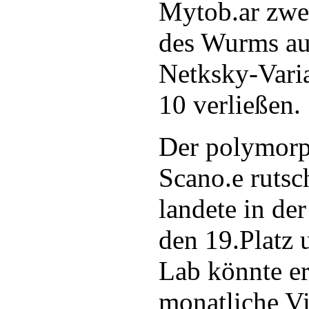
Mytob.ar zwe
des Wurms au
Netksky-Varia
10 verließen.
Der polymor
Scano.e rutsc
landete in de
den 19.Platz 
Lab könnte er
monatliche Vi