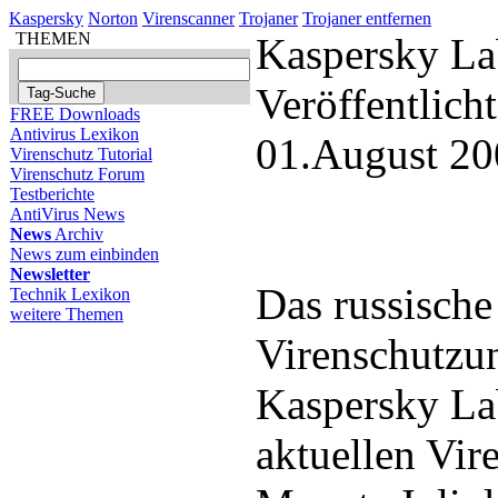
Kaspersky
Norton
Virenscanner
Trojaner
Trojaner entfernen
THEMEN
Kaspersky Lab
Veröffentlich
FREE Downloads
Antivirus Lexikon
01.August 20
Virenschutz Tutorial
Virenschutz Forum
Testberichte
AntiVirus News
News
Archiv
News zum einbinden
Newsletter
Das russische
Technik Lexikon
weitere Themen
Virenschutzu
Kaspersky Lab
aktuellen Vir