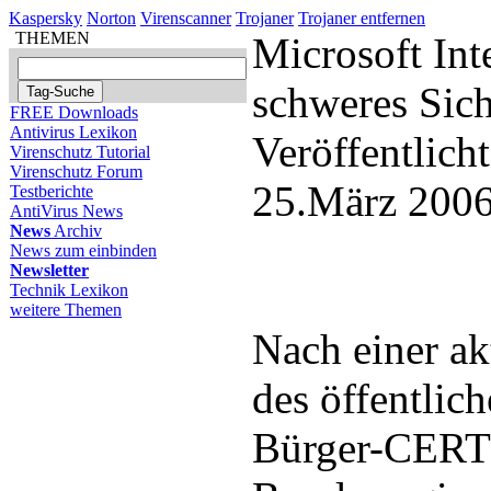
Kaspersky
Norton
Virenscanner
Trojaner
Trojaner entfernen
THEMEN
Microsoft Int
schweres Sich
FREE Downloads
Antivirus Lexikon
Veröffentlich
Virenschutz Tutorial
Virenschutz Forum
25.März 2006
Testberichte
AntiVirus News
News
Archiv
News zum einbinden
Newsletter
Technik Lexikon
weitere Themen
Nach einer a
des öffentlic
Bürger-CERT 