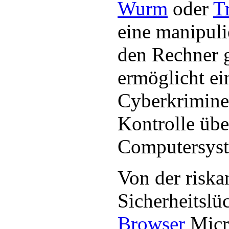
Wurm
oder
T
eine manipuli
den Rechner 
ermöglicht e
Cyberkriminel
Kontrolle übe
Computersys
Von der riska
Sicherheitslü
Browser
Micr