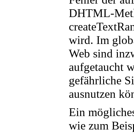
DHTML-Met
createTextRan
wird. Im glo
Web sind inz
aufgetaucht w
gefährliche S
ausnutzen kö
Ein möglich
wie zum Beisp