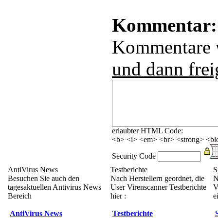
Kommentar:
Kommentare
und dann frei
erlaubter HTML Code:
<b> <i> <em> <br> <strong> <blo
Security Code
AntiVirus News
Testberichte
S
Besuchen Sie auch den
Nach Herstellern geordnet, die
N
tagesaktuellen Antivirus News
User Virenscanner Testberichte
V
Bereich
hier :
e
AntiVirus News
Testberichte