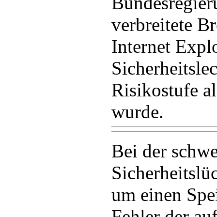
Bundesregieru
verbreitete B
Internet Expl
Sicherheitsle
Risikostufe a
wurde.
Bei der schw
Sicherheitslü
um einen Spe
Fehler der auf