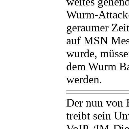
weites gehen
Wurm-Attacke
geraumer Zeit
auf MSN Mess
wurde, müsse
dem Wurm Ba
werden.
Der nun von 
treibt sein U
VoIP-/IM-Die