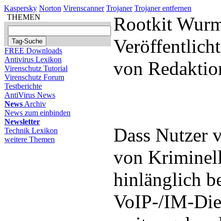
Kaspersky
Norton
Virenscanner
Trojaner
Trojaner entfernen
THEMEN
Rootkit Wurm
Veröffentlic
FREE Downloads
Antivirus Lexikon
von Redaktio
Virenschutz Tutorial
Virenschutz Forum
Testberichte
AntiVirus News
News
Archiv
News zum einbinden
Newsletter
Dass Nutzer v
Technik Lexikon
weitere Themen
von Kriminell
hinlänglich b
VoIP-/IM-Die