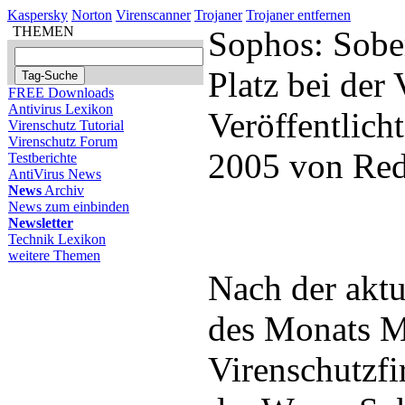
Kaspersky
Norton
Virenscanner
Trojaner
Trojaner entfernen
THEMEN
Sophos: Sober
Platz bei der
FREE Downloads
Antivirus Lexikon
Veröffentlich
Virenschutz Tutorial
Virenschutz Forum
2005 von Red
Testberichte
AntiVirus News
News
Archiv
News zum einbinden
Newsletter
Technik Lexikon
weitere Themen
Nach der aktu
des Monats M
Virenschutzf