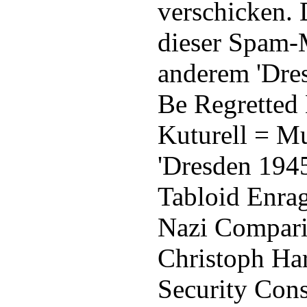
verschicken. 
dieser Spam-M
anderem 'Dre
Be Regretted 
Kuturell = Mu
'Dresden 1945
Tabloid Enra
Nazi Comparis
Christoph Ha
Security Cons