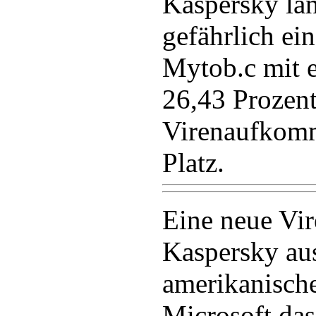
Kaspersky lan
gefährlich ei
Mytob.c mit 
26,43 Prozen
Virenaufkomm
Platz.
Eine neue Vir
Kaspersky aus
amerikanisch
Microsoft das