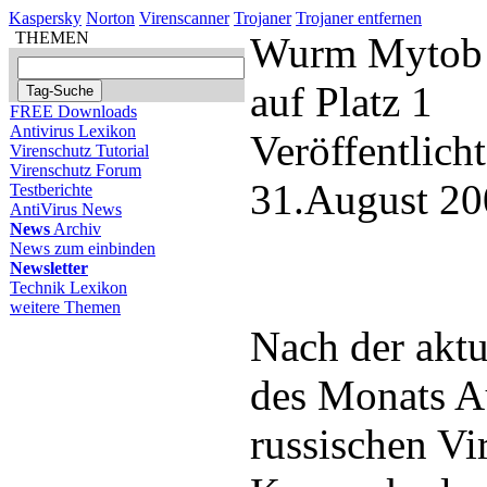
Kaspersky
Norton
Virenscanner
Trojaner
Trojaner entfernen
THEMEN
Wurm Mytob C
auf Platz 1
FREE Downloads
Antivirus Lexikon
Veröffentlich
Virenschutz Tutorial
Virenschutz Forum
31.August 20
Testberichte
AntiVirus News
News
Archiv
News zum einbinden
Newsletter
Technik Lexikon
weitere Themen
Nach der aktu
des Monats A
russischen Vi