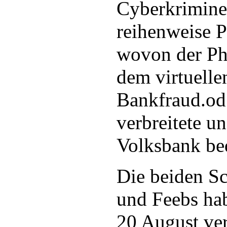
Cyberkriminel
reihenweise 
wovon der Ph
dem virtuelle
Bankfraud.od 
verbreitete u
Volksbank be
Die beiden S
und Feebs ha
20 August ve