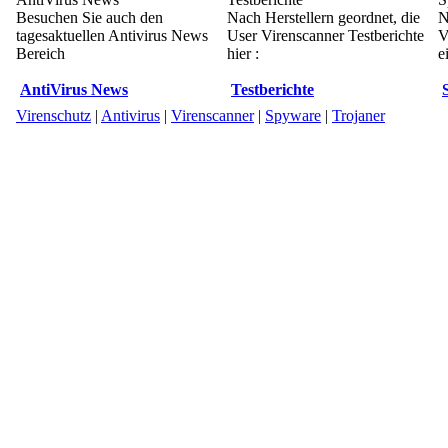
Besuchen Sie auch den
Nach Herstellern geordnet, die
N
tagesaktuellen Antivirus News
User Virenscanner Testberichte
V
Bereich
hier :
e
AntiVirus News
Testberichte
Virenschutz
|
Antivirus
|
Virenscanner
|
Spyware
|
Trojaner