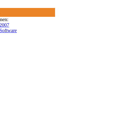
R
onen:
 2007
 Software