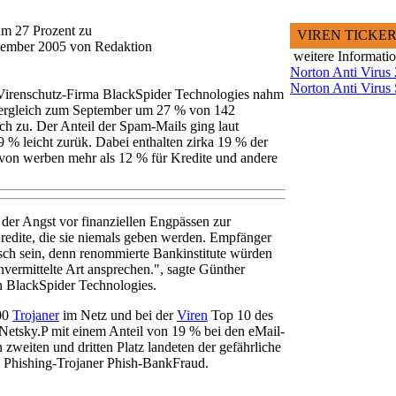
um 27 Prozent zu
VIREN TICKE
vember 2005 von Redaktion
weitere Informati
Norton Anti Virus
Norton Anti Virus
 Virenschutz-Firma BlackSpider Technologies nahm
 Vergleich zum September um 27 % von 142
ich zu. Der Anteil der Spam-Mails ging laut
% leicht zurük. Dabei enthalten zirka 19 % der
on werben mehr als 12 % für Kredite und andere
der Angst vor finanziellen Engpässen zur
redite, die sie niemals geben werden. Empfänger
tisch sein, denn renommierte Bankinstitute würden
nvermittelte Art ansprechen.", sagte Günther
 BlackSpider Technologies.
000
Trojaner
im Netz und bei der
Viren
Top 10 des
Netsky.P mit einem Anteil von 19 % bei den eMail-
n zweiten und dritten Platz landeten der gefährliche
Phishing-Trojaner Phish-BankFraud.