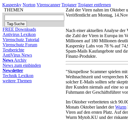
Kaspersky
Norton
Virenscanner
Trojaner
Trojaner entfernen
THEMEN
Zahl der Viren nahm im Oktober 
Veröffentlicht am Montag, 14.No
FREE Downloads
Nach einer aktuellen Analyse der
Antivirus Lexikon
die Zahl der Viren in Europa im
Virenschutz Tutorial
Millionen auf 180 Millionen deutl
Virenschutz Forum
Kaspersky Labs von 78 % auf 74,9 
Testberichte
Spam-Mails Kaufangebote und dav
AntiVirus News
Finanz-Produkte.
News
Archiv
News zum einbinden
Newsletter
"Skrupellose Scammer spielen mit 
Technik Lexikon
Weihnachtszeit und versprechen K
weitere Themen
solcher E-Mails sollten sehr skep
ihre Kunden niemals auf eine so u
Fuhrmann der Geschäftsführer von
Im Oktober verbreiteten sich 90.
Monats Oktober landet der
Wurm
Viren auf den ersten Platz. Auf de
Wurm Mytob.KU und der riskante 