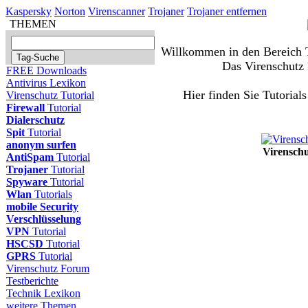
Kaspersky
Norton
Virenscanner
Trojaner
Trojaner entfernen
THEMEN
Willkommen in den Bereich Tu
Das Virenschutz 
FREE Downloads
Antivirus Lexikon
Hier finden Sie Tutorial
Virenschutz Tutorial
Firewall
Tutorial
Dialerschutz
Spit
Tutorial
anonym surfen
Virenschu
AntiSpam
Tutorial
Trojaner
Tutorial
Spyware
Tutorial
Wlan
Tutorials
mobile Security
Verschlüsselung
VPN
Tutorial
HSCSD
Tutorial
GPRS
Tutorial
Virenschutz Forum
Testberichte
Technik Lexikon
weitere Themen