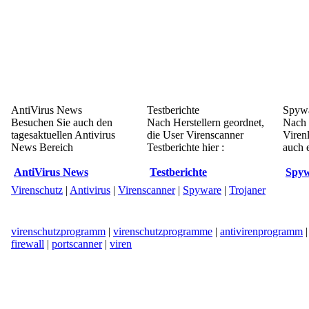
AntiVirus News
Testberichte
Spywa
Besuchen Sie auch den
Nach Herstellern geordnet,
Nach 
tagesaktuellen Antivirus
die User Virenscanner
Viren
News Bereich
Testberichte hier :
auch e
AntiVirus News
Testberichte
Spyw
Virenschutz
|
Antivirus
|
Virenscanner
|
Spyware
|
Trojaner
virenschutzprogramm
|
virenschutzprogramme
|
antivirenprogramm
firewall
|
portscanner
|
viren