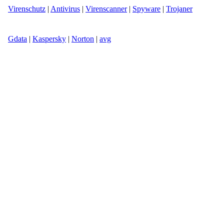
Virenschutz
|
Antivirus
|
Virenscanner
|
Spyware
|
Trojaner
Gdata
|
Kaspersky
|
Norton
|
avg