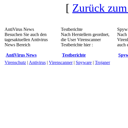
[
Zurück zum
AntiVirus News
Testberichte
Spywa
Besuchen Sie auch den
Nach Herstellern geordnet,
Nach 
tagesaktuellen Antivirus
die User Virenscanner
Viren
News Bereich
Testberichte hier :
auch e
AntiVirus News
Testberichte
Spyw
Virenschutz
|
Antivirus
|
Virenscanner
|
Spyware
|
Trojaner