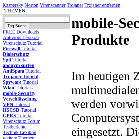
Kaspersky
Norton
Virenscanner
Trojaner
Trojaner entfernen
THEMEN
mobile-Sec
FREE Downloads
Produkte
Antivirus Lexikon
Virenschutz Tutorial
Firewall
Tutorial
Dialerschutz
Spit
Tutorial
anonym surfen
AntiSpam
Tutorial
Im heutigen Z
Trojaner
Tutorial
Spyware
Tutorial
multimediale
Wlan
Tutorials
mobile Security
Verschlüsselung
werden vorw
VPN
Tutorial
HSCSD
Tutorial
Computersys
GPRS
Tutorial
Virenschutz Forum
Testberichte
eingesetzt. Di
Technik Lexikon
weitere Themen