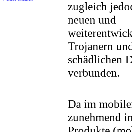
zugleich jed
neuen und
weiterentwick
Trojanern un
schädlichen 
verbunden.
Da im mobile
zunehmend i
Produkte (mo