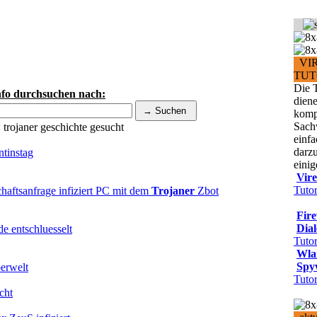
VI
TUT
Die T
nfo durchsuchen nach:
dien
komp
Sach
:
trojaner geschichte
gesucht
einfa
darz
tinstag
einig
Vir
Tutor
aftsanfrage infiziert PC mit dem
Trojaner
Zbot
Fire
Dial
 entschluesselt
Tutor
Wla
Spy
erwelt
Tutor
cht