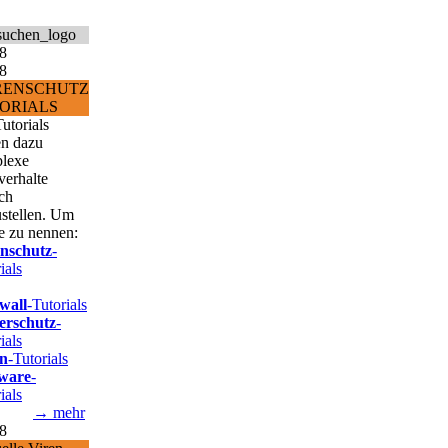
RENSCHUTZ
ORIALS
utorials
en dazu
lexe
verhalte
ch
ustellen. Um
e zu nennen:
enschutz
-
ials
wall
-Tutorials
erschutz
-
ials
n
-Tutorials
ware
-
ials
→ mehr