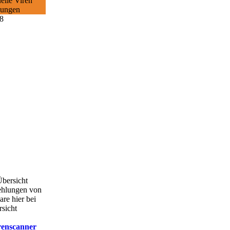
elle Viren
ungen
Übersicht
ehlungen von
are hier bei
rsicht
renscanner