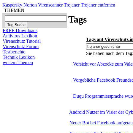
Kaspersky
Norton
Virenscanner
Trojaner
Trojaner entfernen
THEMEN
Tags
FREE Downloads
Antivirus Lexikon
Tags auf Virenschutz.i
Virenschutz Tutorial
Virenschutz Forum
Testberichte
Sie haben nach dem Tag
Technik Lexikon
weitere Themen
Vorsicht vor Abzocke zum Valen
Vorgebliche Facebook Freundsch
Duqu Programmiersprache wurde
Android Nutzer im Visier der Cyb
Neuer Bot bei Facebook aufgetau