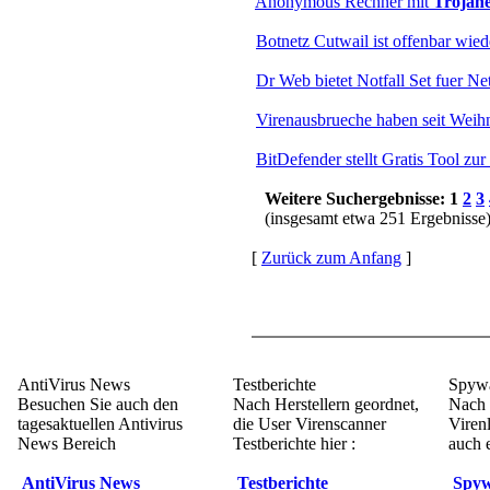
Anonymous Rechner mit
Trojan
Botnetz Cutwail ist offenbar wiede
Dr Web bietet Notfall Set fuer N
Virenausbrueche haben seit Wei
BitDefender stellt Gratis Tool z
Weitere Suchergebnisse: 1
2
3
(insgesamt etwa 251 Ergebnisse
[
Zurück zum Anfang
]
AntiVirus News
Testberichte
Spywa
Besuchen Sie auch den
Nach Herstellern geordnet,
Nach 
tagesaktuellen Antivirus
die User Virenscanner
Viren
News Bereich
Testberichte hier :
auch e
AntiVirus News
Testberichte
Spyw