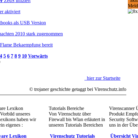
aktu
er
ZeuS infiziert
Meld
r aktiviert
etbooks als USB Version
hnachten 2010 stark zugenommen
ur Flame Bekaempfung bereit
4
5
6
7
8
9
10
Vorwärts
)
hier zur Startseite
©
trojaner geschichte
getaggt bei Virenschutz.info
re Lexikon
Tutorials Bereiche
Virenscanner 
Vorbild unseres
Von Virenschutz über
Produkt Empf
lexikons haben wir
Firewall bis Wlan erläutert in
Security Softw
in eigenes :
unseren Tutorials Bereichen
uns in der Übe
are Lexikon
Virenschutz Tutorials
Übersicht Vi