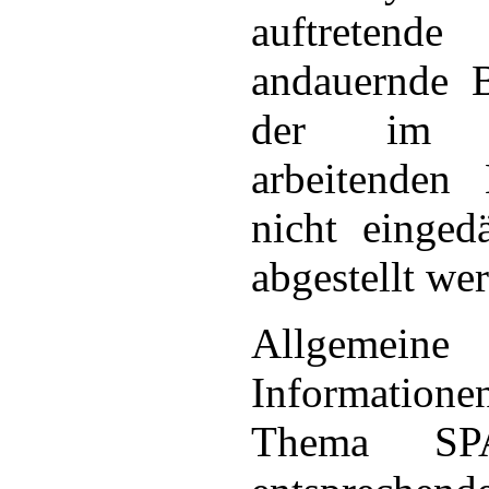
auftrete
andauernde B
der im N
arbeitenden 
nicht einge
abgestellt we
Allgemeine
Informati
Thema S