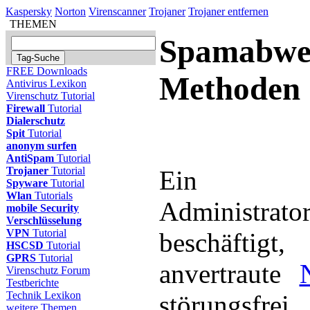
Kaspersky
Norton
Virenscanner
Trojaner
Trojaner entfernen
THEMEN
Spamabwe
FREE Downloads
Methoden
Antivirus Lexikon
Virenschutz Tutorial
Firewall
Tutorial
Dialerschutz
Spit
Tutorial
anonym surfen
AntiSpam
Tutorial
Trojaner
Tutorial
Ein Net
Spyware
Tutorial
Wlan
Tutorials
Administrator
mobile Security
Verschlüsselung
VPN
Tutorial
beschäftigt
HSCSD
Tutorial
GPRS
Tutorial
anvertraute
Virenschutz Forum
Testberichte
Technik Lexikon
störungs
weitere Themen