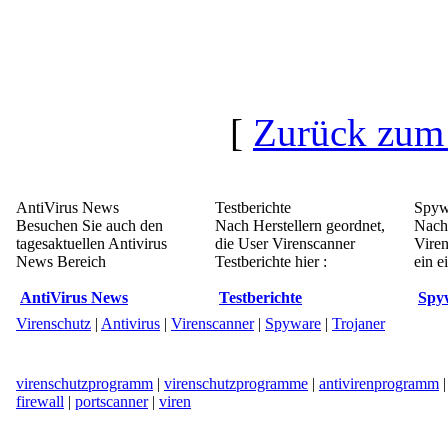
[
Zurück zum
AntiVirus News
Testberichte
Spyw
Besuchen Sie auch den
Nach Herstellern geordnet,
Nach 
tagesaktuellen Antivirus
die User Virenscanner
Viren
News Bereich
Testberichte hier :
ein e
AntiVirus News
Testberichte
Spy
Virenschutz
|
Antivirus
|
Virenscanner
|
Spyware
|
Trojaner
virenschutzprogramm
|
virenschutzprogramme
|
antivirenprogramm
firewall
|
portscanner
|
viren