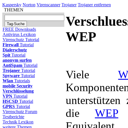
Kaspersky
Norton
Virenscanner
Trojaner
Trojaner entfernen
THEMEN
Verschlues
FREE Downloads
WEP
Antivirus Lexikon
Virenschutz Tutorial
Firewall
Tutorial
Dialerschutz
Spit
Tutorial
anonym surfen
AntiSpam
Tutorial
Trojaner
Tutorial
Viele
W
Spyware
Tutorial
Wlan
Tutorials
Komponente
mobile Security
Verschlüsselung
VPN
Tutorial
unterstützen
HSCSD
Tutorial
GPRS
Tutorial
die
WEP
Virenschutz Forum
Testberichte
Technik Lexikon
Equivalent
weitere Themen