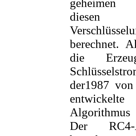
geheimen 
diesen
Verschlüssel
berechnet. A
die Erze
Schlüssels
der1987 von
entwicke
Algorithmus 
Der RC4-Al