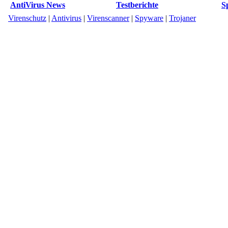
AntiVirus News
Testberichte
S
Virenschutz
|
Antivirus
|
Virenscanner
|
Spyware
|
Trojaner