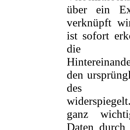
über ein Ex
verknüpft wi
ist sofort er
die zwe
Hintereinand
den ursprüngl
des Da
widerspiegel
ganz wicht
Daten durch