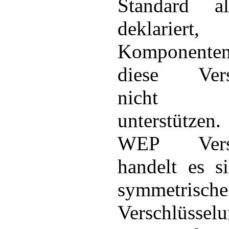
Standard al
deklariert
Komponent
diese Versc
nicht z
unterstütze
WEP Versch
handelt es s
symmetrische
Verschlüsselu