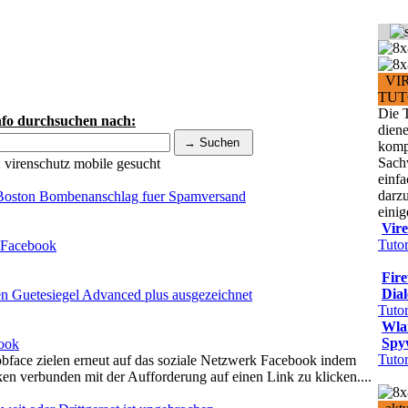
VI
TUT
Die T
nfo durchsuchen nach:
dien
komp
Sach
:
virenschutz mobile
gesucht
einfa
darz
 Boston Bombenanschlag fuer Spamversand
einig
Vir
Tutor
r Facebook
Fire
Dial
n Guetesiegel Advanced plus ausgezeichnet
Tutor
Wla
Spy
book
Tutor
bface zielen erneut auf das soziale Netzwerk Facebook indem
ken verbunden mit der Aufforderung auf einen Link zu klicken....