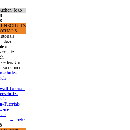
RENSCHUTZ
ORIALS
utorials
en dazu
lexe
verhalte
ch
ustellen. Um
e zu nennen:
enschutz
-
ials
wall
-Tutorials
erschutz
-
ials
n
-Tutorials
ware
-
ials
→ mehr