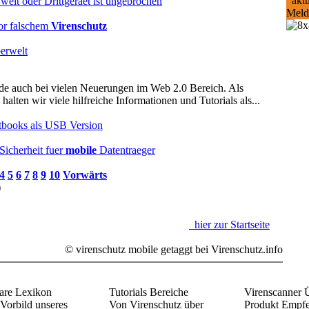
aktu
weit oder Drittgeraet ist ungebrochen
Meld
or falschem
Virenschutz
erwelt
ade auch bei vielen Neuerungen im Web 2.0 Bereich. Als
halten wir viele hilfreiche Informationen und Tutorials als...
etbooks als USB Version
Sicherheit fuer
mobile
Datentraeger
4
5
6
7
8
9
10
Vorwärts
)
hier zur Startseite
©
virenschutz mobile
getaggt bei Virenschutz.info
re Lexikon
Tutorials Bereiche
Virenscanner 
Vorbild unseres
Von Virenschutz über
Produkt Empf