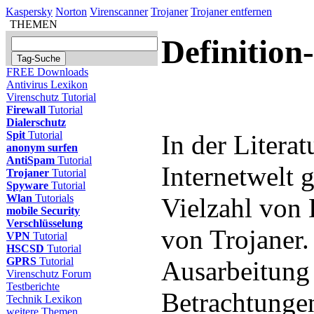
Kaspersky
Norton
Virenscanner
Trojaner
Trojaner entfernen
THEMEN
Definition
FREE Downloads
Antivirus Lexikon
Virenschutz Tutorial
Firewall
Tutorial
Dialerschutz
Spit
Tutorial
In der Literat
anonym surfen
AntiSpam
Tutorial
Internetwelt g
Trojaner
Tutorial
Spyware
Tutorial
Wlan
Tutorials
Vielzahl von 
mobile Security
Verschlüsselung
von Trojaner.
VPN
Tutorial
HSCSD
Tutorial
GPRS
Tutorial
Ausarbeitung
Virenschutz Forum
Testberichte
Betrachtungen
Technik Lexikon
weitere Themen