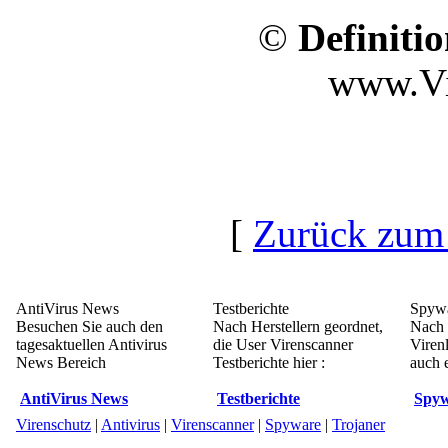
©
Definiti
www.Vi
[
Zurück zum
AntiVirus News
Testberichte
Spywa
Besuchen Sie auch den
Nach Herstellern geordnet,
Nach 
tagesaktuellen Antivirus
die User Virenscanner
Viren
News Bereich
Testberichte hier :
auch e
AntiVirus News
Testberichte
Spyw
Virenschutz
|
Antivirus
|
Virenscanner
|
Spyware
|
Trojaner