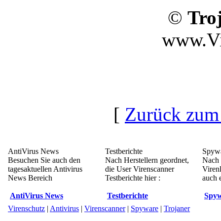
©
Tro
www.Vi
[
Zurück zum
AntiVirus News
Testberichte
Spywa
Besuchen Sie auch den
Nach Herstellern geordnet,
Nach 
tagesaktuellen Antivirus
die User Virenscanner
Viren
News Bereich
Testberichte hier :
auch e
AntiVirus News
Testberichte
Spyw
Virenschutz
|
Antivirus
|
Virenscanner
|
Spyware
|
Trojaner