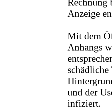
Rechnung b
Anzeige ent
Mit dem Öf
Anhangs wi
entspreche
schädliche
Hintergrund
und der Us
infiziert.