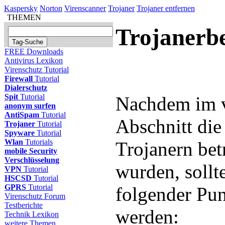
Kaspersky
Norton
Virenscanner
Trojaner
Trojaner entfernen
THEMEN
Trojanerbe
FREE Downloads
Antivirus Lexikon
Virenschutz Tutorial
Firewall
Tutorial
Dialerschutz
Spit
Tutorial
Nachdem im 
anonym surfen
AntiSpam
Tutorial
Abschnitt die
Trojaner
Tutorial
Spyware
Tutorial
Wlan
Tutorials
Trojanern bet
mobile Security
Verschlüsselung
wurden, sollt
VPN
Tutorial
HSCSD
Tutorial
GPRS
Tutorial
folgender Pun
Virenschutz Forum
Testberichte
werden:
Technik Lexikon
weitere Themen