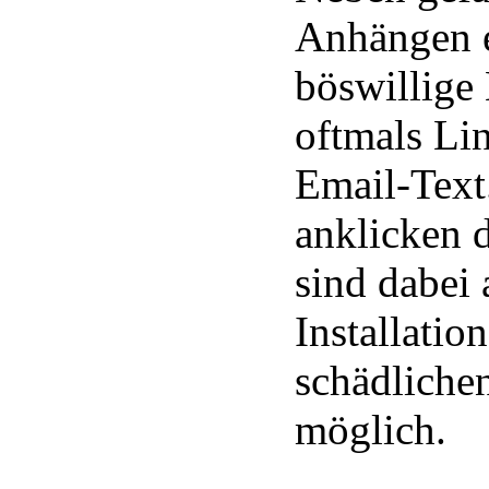
Anhängen e
böswillige
oftmals Li
Email-Text
anklicken 
sind dabei
Installatio
schädliche
möglich.