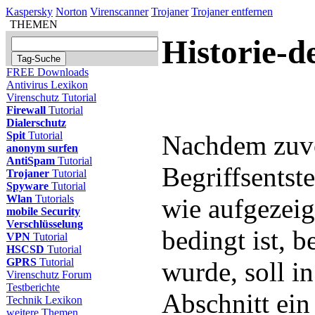
Kaspersky
Norton
Virenscanner
Trojaner
Trojaner entfernen
THEMEN
Historie-d
FREE Downloads
Antivirus Lexikon
Virenschutz Tutorial
Firewall
Tutorial
Dialerschutz
Spit
Tutorial
Nachdem zuvo
anonym surfen
AntiSpam
Tutorial
Begriffsentst
Trojaner
Tutorial
Spyware
Tutorial
Wlan
Tutorials
wie aufgezeig
mobile Security
Verschlüsselung
bedingt ist, b
VPN
Tutorial
HSCSD
Tutorial
GPRS
Tutorial
wurde, soll i
Virenschutz Forum
Testberichte
Abschnitt ein
Technik Lexikon
weitere Themen