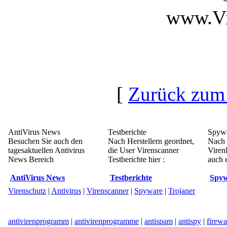
www.Vi
[
Zurück zum
AntiVirus News
Testberichte
Spywa
Besuchen Sie auch den
Nach Herstellern geordnet,
Nach 
tagesaktuellen Antivirus
die User Virenscanner
Viren
News Bereich
Testberichte hier :
auch e
AntiVirus News
Testberichte
Spyw
Virenschutz
|
Antivirus
|
Virenscanner
|
Spyware
|
Trojaner
antivirenprogramm
|
antivirenprogramme
|
antispam
|
antispy
|
firewa