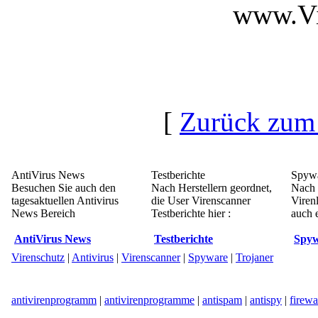
www.Vi
[
Zurück zum
AntiVirus News
Testberichte
Spywa
Besuchen Sie auch den
Nach Herstellern geordnet,
Nach 
tagesaktuellen Antivirus
die User Virenscanner
Viren
News Bereich
Testberichte hier :
auch e
AntiVirus News
Testberichte
Spyw
Virenschutz
|
Antivirus
|
Virenscanner
|
Spyware
|
Trojaner
antivirenprogramm
|
antivirenprogramme
|
antispam
|
antispy
|
firewa