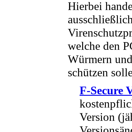
Hierbei handel
ausschließlic
Virenschutzp
welche den P
Würmern und 
schützen soll
F-Secure V
kostenpflic
Version (jä
Versionsän