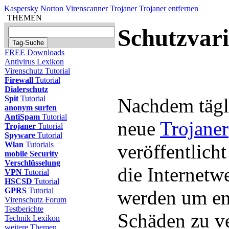
Kaspersky
Norton
Virenscanner
Trojaner
Trojaner entfernen
THEMEN
Schutzvar
FREE Downloads
Antivirus Lexikon
Virenschutz Tutorial
Firewall
Tutorial
Dialerschutz
Spit
Tutorial
Nachdem tägl
anonym surfen
AntiSpam
Tutorial
neue
Trojaner
Trojaner
Tutorial
Spyware
Tutorial
Wlan
Tutorials
veröffentlich
mobile Security
Verschlüsselung
die Internetwe
VPN
Tutorial
HSCSD
Tutorial
GPRS
Tutorial
werden um en
Virenschutz Forum
Testberichte
Schäden zu ve
Technik Lexikon
weitere Themen