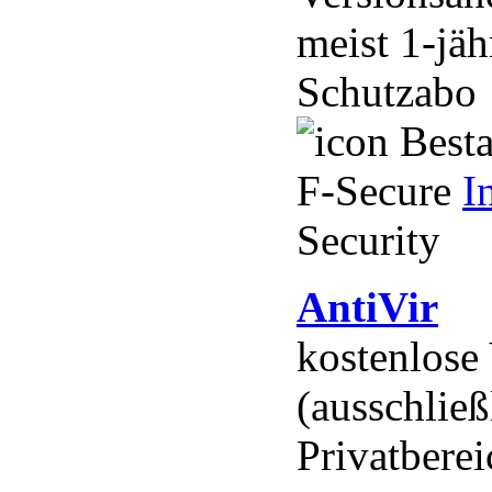
meist 1-jä
Schutzabo
Besta
F-Secure
I
Security
AntiVir
kostenlose
(ausschließ
Privatberei