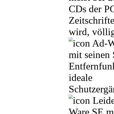
CDs der P
Zeitschrift
wird, völli
Ad-Wa
mit seinen
Entfernfun
ideale
Schutzergä
Leide
Ware SE mi