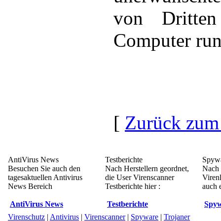
von Dritte
Computer run
[
Zurück zum
AntiVirus News
Testberichte
Spywa
Besuchen Sie auch den
Nach Herstellern geordnet,
Nach 
tagesaktuellen Antivirus
die User Virenscanner
Viren
News Bereich
Testberichte hier :
auch e
AntiVirus News
Testberichte
Spyw
Virenschutz
|
Antivirus
|
Virenscanner
|
Spyware
|
Trojaner