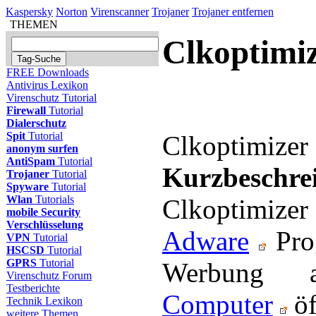
Kaspersky
Norton
Virenscanner
Trojaner
Trojaner entfernen
THEMEN
Clkoptimi
FREE Downloads
Antivirus Lexikon
Virenschutz Tutorial
Firewall
Tutorial
Dialerschutz
Spit
Tutorial
Clkoptimizer
anonym surfen
AntiSpam
Tutorial
Kurzbeschre
Trojaner
Tutorial
Spyware
Tutorial
Wlan
Tutorials
Clkoptimiz
mobile Security
Verschlüsselung
Adware
Pro
VPN
Tutorial
HSCSD
Tutorial
GPRS
Tutorial
Werbung 
Virenschutz Forum
Testberichte
Computer
öf
Technik Lexikon
weitere Themen