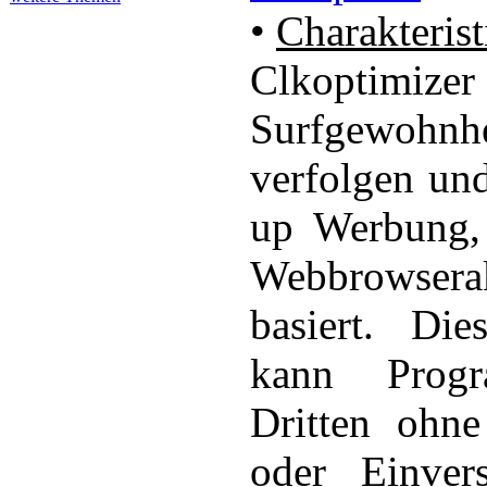
•
Charakterist
Clkoptimize
Surfgewohnhe
verfolgen und
up Werbung, 
Webbrowserak
basiert. Di
kann Prog
Dritten ohne
oder Einvers