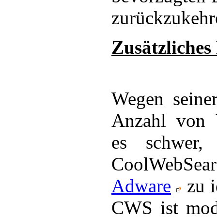
zurückzukehr
Zusätzliches 
Wegen seine
Anzahl von V
es schwer
CoolWebS
Adware
zu i
CWS ist modu