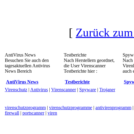
[
Zurück zum
AntiVirus News
Testberichte
Spywa
Besuchen Sie auch den
Nach Herstellern geordnet,
Nach 
tagesaktuellen Antivirus
die User Virenscanner
Viren
News Bereich
Testberichte hier :
auch e
AntiVirus News
Testberichte
Spyw
Virenschutz
|
Antivirus
|
Virenscanner
|
Spyware
|
Trojaner
virenschutzprogramm
|
virenschutzprogramme
|
antivirenprogramm
firewall
|
portscanner
|
viren