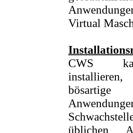
Anwendunge
Virtual Masch
Installation
CWS ka
installiere
bösarti
Anwendun
Schwachs
üblichen A