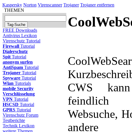
Kaspersky
Norton
Virenscanner
Trojaner
Trojaner entfernen
THEMEN
CoolWebS
FREE Downloads
Antivirus Lexikon
Virenschutz Tutorial
Firewall
Tutorial
Dialerschutz
Spit
Tutorial
CoolWebSear
anonym surfen
AntiSpam
Tutorial
Kurzbeschrei
Trojaner
Tutorial
Spyware
Tutorial
Wlan
Tutorials
CWS kann 
mobile Security
Verschlüsselung
feindlich 
VPN
Tutorial
HSCSD
Tutorial
GPRS
Tutorial
Websuche, H
Virenschutz Forum
Testberichte
andere 
Technik Lexikon
weitere Themen