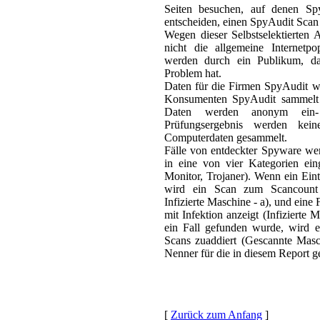
Seiten besuchen, auf denen SpyA
entscheiden, einen SpyAudit Scan 
Wegen dieser Selbstselektierten
nicht die allgemeine Internetpo
werden durch ein Publikum, da
Problem hat.
Daten für die Firmen SpyAudit w
Konsumenten SpyAudit sammelt 
Daten werden anonym ein
Prüfungsergebnis werden keine
Computerdaten gesammelt.
Fälle von entdeckter Spyware we
in eine von vier Kategorien ei
Monitor, Trojaner). Wenn ein Ein
wird ein Scan zum Scancount d
Infizierte Maschine - a), und eine
mit Infektion anzeigt (Infizierte
ein Fall gefunden wurde, wird 
Scans zuaddiert (Gescannte Masc
Nenner für die in diesem Report ge
[
Zurück zum Anfang
]