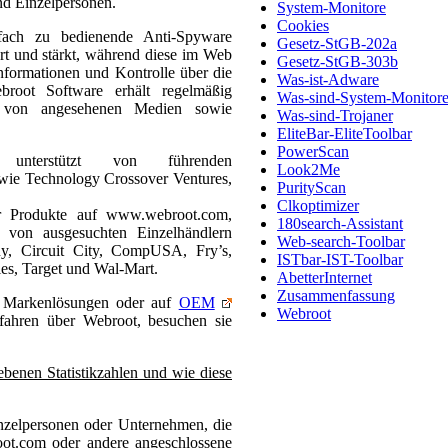
nd Einzelpersonen.
System-Monitore
Cookies
fach zu bedienende Anti-Spyware
Gesetz-StGB-202a
rt und stärkt, während diese im Web
Gesetz-StGB-303b
Informationen und Kontrolle über die
Was-ist-Adware
root Software erhält regelmäßig
Was-sind-System-Monitor
 von angesehenen Medien sowie
Was-sind-Trojaner
EliteBar-EliteToolbar
PowerScan
nterstützt von führenden
Look2Me
n wie Technology Crossover Ventures,
PurityScan
Clkoptimizer
 Produkte auf www.webroot.com,
180search-Assistant
von ausgesuchten Einzelhändlern
Web-search-Toolbar
uy, Circuit City, CompUSA, Fry’s,
ISTbar-IST-Toolbar
es, Target und Wal-Mart.
AbetterInternet
Zusammenfassung
s Markenlösungen oder auf
OEM
Webroot
fahren über Webroot, besuchen sie
benen Statistikzahlen und wie diese
zelpersonen oder Unternehmen, die
t.com oder andere angeschlossene