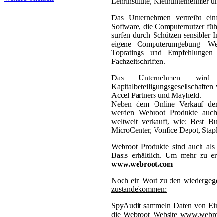
Lehrinstitute, Kleinunternehmer u
Das Unternehmen vertreibt ein
Software, die Computernutzer füh
surfen durch Schützen sensibler 
eigene Computerumgebung. Web
Topratings und Empfehlungen
Fachzeitschriften.
Das Unternehmen wird u
Kapitalbeteiligungsgesellschafte
Accel Partners und Mayfield.
Neben dem Online Verkauf der
werden Webroot Produkte auch 
weltweit verkauft, wie: Best B
MicroCenter, Vonfice Depot, Stapl
Webroot Produkte sind auch al
Basis erhältlich. Um mehr zu er
www.webroot.com
Noch ein Wort zu den wiedergege
zustandekommen:
SpyAudit sammeln Daten von Ein
die Webroot Website www.webroo