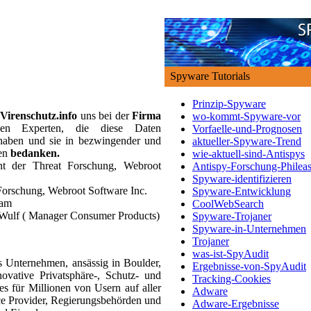
Spyware Tutorials
Prinzip-Spyware
Virenschutz.info
uns bei der
Firma
wo-kommt-Spyware-vor
n Experten, die diese Daten
Vorfaelle-und-Prognosen
 haben und sie in bezwingender und
aktueller-Spyware-Trend
ben
bedanken.
wie-aktuell-sind-Antispys
nt der Threat Forschung, Webroot
Antispy-Forschung-Philea
Spyware-identifizieren
 Forschung, Webroot Software Inc.
Spyware-Entwicklung
eam
CoolWebSearch
 Wulf ( Manager Consumer Products)
Spyware-Trojaner
Spyware-in-Unternehmen
Trojaner
was-ist-SpyAudit
es Unternehmen, ansässig in Boulder,
Ergebnisse-von-SpyAudit
vative Privatsphäre-, Schutz- und
Tracking-Cookies
s für Millionen von Usern auf aller
Adware
e Provider, Regierungsbehörden und
Adware-Ergebnisse