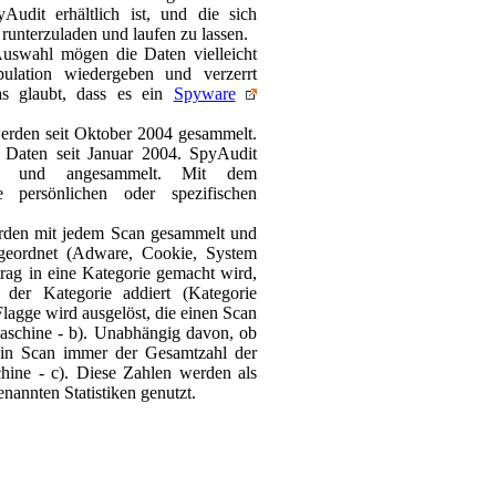
udit erhältlich ist, und die sich
runterzuladen und laufen zu lassen.
 Auswahl mögen die Daten vielleicht
pulation wiedergeben und verzerrt
s glaubt, dass es ein
Spyware
erden seit Oktober 2004 gesammelt.
Daten seit Januar 2004. SpyAudit
- und angesammelt. Mit dem
 persönlichen oder spezifischen
rden mit jedem Scan gesammelt und
ngeordnet (Adware, Cookie, System
trag in eine Kategorie gemacht wird,
er Kategorie addiert (Kategorie
 Flagge wird ausgelöst, die einen Scan
 Maschine - b). Unabhängig davon, ob
ein Scan immer der Gesamtzahl der
hine - c). Diese Zahlen werden als
nannten Statistiken genutzt.