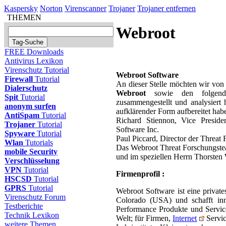
Kaspersky
Norton
Virenscanner
Trojaner
Trojaner entfernen
THEMEN
Webroot
FREE Downloads
Antivirus Lexikon
Virenschutz Tutorial
Webroot Software
Firewall
Tutorial
An dieser Stelle möchten wir von
Dialerschutz
Webroot
sowie den folgende
Spit
Tutorial
zusammengestellt und analysiert
anonym surfen
aufklärender Form aufbereitet ha
AntiSpam
Tutorial
Richard Stiennon, Vice Preside
Trojaner
Tutorial
Software Inc.
Spyware
Tutorial
Paul Piccard, Director der Threat
Wlan
Tutorials
Das Webroot Threat Forschungst
mobile Security
und im speziellen Herrn Thorsten
Verschlüsselung
VPN
Tutorial
Firmenprofil :
HSCSD
Tutorial
GPRS
Tutorial
Webroot Software ist eine privat
Virenschutz Forum
Colorado (USA) und schafft inno
Testberichte
Performance Produkte und Service
Technik Lexikon
Welt; für Firmen,
Internet
Servic
weitere Themen