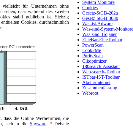
System-Monitore
 vielleicht für Unternehmen ohne
Cookies
t zu sehen, dass während des zweiten
Gesetz-StGB-202a
okies stabil geblieben ist. Siebzig
Gesetz-StGB-303b
enthielten Cookies, durchschnittlich
Was-ist-Adware
e.
Was-sind-System-Monitor
Was-sind-Trojaner
EliteBar-EliteToolbar
PowerScan
Look2Me
PurityScan
Clkoptimizer
180search-Assistant
Web-search-Toolbar
ISTbar-IST-Toolbar
AbetterInternet
Zusammenfassung
Webroot
t, dass die Online Werbefirmen, die
en, sich in die
Spyware
Debatte