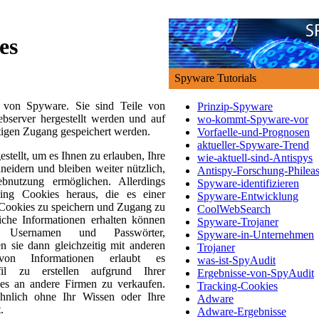
es
Spyware Tutorials
 von Spyware. Sie sind Teile von
Prinzip-Spyware
bserver hergestellt werden und auf
wo-kommt-Spyware-vor
tigen Zugang gespeichert werden.
Vorfaelle-und-Prognosen
aktueller-Spyware-Trend
stellt, um es Ihnen zu erlauben, Ihre
wie-aktuell-sind-Antispys
neidern und bleiben weiter nützlich,
Antispy-Forschung-Philea
bnutzung ermöglichen. Allerdings
Spyware-identifizieren
ing Cookies heraus, die es einer
Spyware-Entwicklung
 Cookies zu speichern und Zugang zu
CoolWebSearch
liche Informationen erhalten können
Spyware-Trojaner
n, Usernamen und Passwörter,
Spyware-in-Unternehmen
len sie dann gleichzeitig mit anderen
Trojaner
von Informationen erlaubt es
was-ist-SpyAudit
fil zu erstellen aufgrund Ihrer
Ergebnisse-von-SpyAudit
 es an andere Firmen zu verkaufen.
Tracking-Cookies
nlich ohne Ihr Wissen oder Ihre
Adware
.
Adware-Ergebnisse