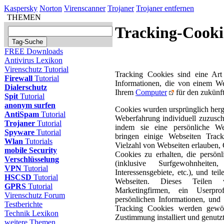
Kaspersky
Norton
Virenscanner
Trojaner
Trojaner entfernen
THEMEN
Tracking-Cooki
FREE Downloads
Antivirus Lexikon
Virenschutz Tutorial
Tracking Cookies sind eine Art
Firewall
Tutorial
Informationen, die von einem We
Dialerschutz
Ihrem
Computer
für den zukünf
Spit
Tutorial
anonym surfen
Cookies wurden ursprünglich herge
AntiSpam
Tutorial
Weberfahrung individuell zuzusch
Trojaner
Tutorial
indem sie eine persönliche We
Spyware
Tutorial
bringen einige Webseiten Track
Wlan
Tutorials
Vielzahl von Webseiten erlauben,
mobile Security
Cookies zu erhalten, die persön
Verschlüsselung
(inklusive Surfgewohnheite
VPN
Tutorial
Interessensgebiete, etc.), und tei
HSCSD
Tutorial
Webseiten. Dieses Teilen 
GPRS
Tutorial
Marketingfirmen, ein Userpro
Virenschutz Forum
persönlichen Informationen, und
Testberichte
Tracking Cookies werden gewöh
Technik Lexikon
Zustimmung installiert und genutzt
weitere Themen