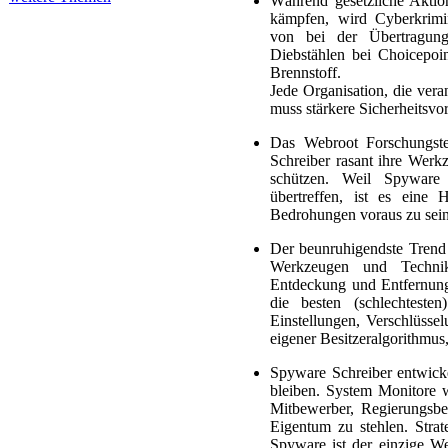
Während gesetzliche Aktio
kämpfen, wird Cyberkrimin
von bei der Übertragun
Diebstählen bei Choicepoi
Brennstoff.
Jede Organisation, die vera
muss stärkere Sicherheitsvo
Das Webroot Forschungste
Schreiber rasant ihre Wer
schützen. Weil Spyware 
übertreffen, ist es eine
Bedrohungen voraus zu sein
Der beunruhigendste Trend 
Werkzeugen und Technik
Entdeckung und Entfernung
die besten (schlechteste
Einstellungen, Verschlüss
eigener Besitzeralgorithmus
Spyware Schreiber entwicke
bleiben. System Monitore we
Mitbewerber, Regierungsb
Eigentum zu stehlen. Strat
Spyware ist der einzige W