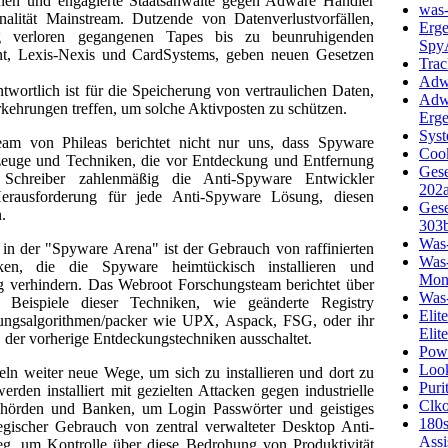
nen und engagierte Staatsanwälte gegen Adware Händler
was-
alität Mainstream. Dutzende von Datenverlustvorfällen,
Erge
g verloren gegangenen Tapes bis zu beunruhigenden
Spy
nt, Lexis-Nexis und CardSystems, geben neuen Gesetzen
Trac
Adw
ntwortlich ist für die Speicherung von vertraulichen Daten,
Adw
rkehrungen treffen, um solche Aktivposten zu schützen.
Erge
Sys
am von Phileas berichtet nicht nur uns, dass Spyware
Coo
kzeuge und Techniken, die vor Entdeckung und Entfernung
Ges
Schreiber zahlenmäßig die Anti-Spyware Entwickler
202
 Herausforderung für jede Anti-Spyware Lösung, diesen
Ges
.
303
Was
in der "Spyware Arena" ist der Gebrauch von raffinierten
Was-
en, die die Spyware heimtückisch installieren und
Moni
 verhindern. Das Webroot Forschungsteam berichtet über
Was-
n) Beispiele dieser Techniken, wie geänderte Registry
Elit
elungsalgorithmen/packer wie UPX, Aspack, FSG, oder ihr
Elit
, der vorherige Entdeckungstechniken ausschaltet.
Pow
Loo
ln weiter neue Wege, um sich zu installieren und dort zu
Puri
rden installiert mit gezielten Attacken gegen industrielle
Clko
ehörden und Banken, um Login Passwörter und geistiges
180s
egischer Gebrauch von zentral verwalteter Desktop Anti-
Assi
eg, um Kontrolle über diese Bedrohung von Produktivität