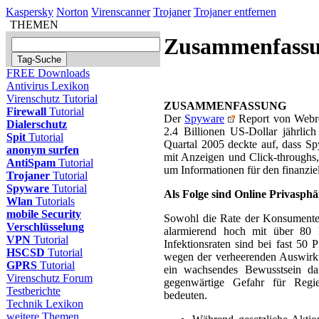
Kaspersky
Norton
Virenscanner
Trojaner
Trojaner entfernen
THEMEN
Zusammenfass
FREE Downloads
Antivirus Lexikon
Virenschutz Tutorial
ZUSAMMENFASSUNG
Firewall
Tutorial
Der
Spyware
Report von Webroo
Dialerschutz
2.4 Billionen US-Dollar jährli
Spit
Tutorial
Quartal 2005 deckte auf, dass Spy
anonym surfen
mit Anzeigen und Click-throughs,
AntiSpam
Tutorial
um Informationen für den finanziel
Trojaner
Tutorial
Spyware
Tutorial
Als Folge sind Online Privasph
Wlan
Tutorials
mobile Security
Sowohl die Rate der Konsumenten
Verschlüsselung
alarmierend hoch mit über 80 
VPN
Tutorial
Infektionsraten sind bei fast 50 
HSCSD
Tutorial
wegen der verheerenden Auswirku
GPRS
Tutorial
ein wachsendes Bewusstsein da
Virenschutz Forum
gegenwärtige Gefahr für Regie
Testberichte
bedeuten.
Technik Lexikon
weitere Themen