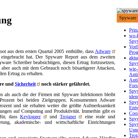
ung
Spyware T
Prin
wo-
Spy
Vorf
t aus dem ersten Quartal 2005 enthüllte, dass
Adware
Pro
ch eingebracht hat. Der Spyware Report aus dem zweiten
aktu
ware Schreiber beabsichtigen, diesen Ertrag fortzusetzen,
Spy
 aber auch mit dem Gebrauch noch bösartigerer Attacken,
wie-
len Ertrag zu erhalten.
Anti
Anti
äre und
Sicherheit
noch stärker gefährdet.
Fors
Spy
 als auch die der Firmen mit Spyware Infektionen bleibt
iden
Prozent bei beiden Zielgruppen. Konsumenten Adware
Spy
Prozent und sie erhalten weiter die größte Aufmerksamkeit
Ent
ngen auf Computing und Produktivität. Immerhin gibt es
Coo
für, dass
Keylogger
und
Trojaner
eine reale und
Spyw
rung, akademische- und wirtschaftliche Einrichtungen
Spyw
Unt
Troj