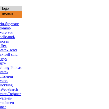
utorials
zip-Spyware
kommt-
ware-vor
aelle-und-
gnosen
eller-
ware-Trend
aktuell-sind-
spys
spy-
chung-Phileas
ware-
tifizieren
ware-
wicklung
lWebSearch
are-Trojaner
are-in-
ernehmen
aner