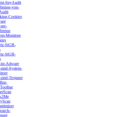
ist-SpyAudit
bnisse-von-
Audit
king-Cookies
are
are-
bnisse
tem-Monitore
kies
etz-StGB-
a
etz-StGB-
b
-ist-Adware
sind-System-
tore
sind-Trojaner
eBar-
eToolbar
erScan
k2Me
tyScan
ptimizer
earch-
stant