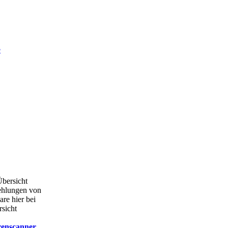
e
Übersicht
ehlungen von
are hier bei
rsicht
renscanner