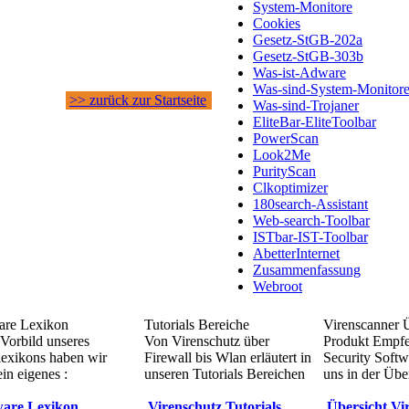
System-Monitore
Cookies
Gesetz-StGB-202a
Gesetz-StGB-303b
Was-ist-Adware
Was-sind-System-Monitor
>> zurück zur Startseite
Was-sind-Trojaner
EliteBar-EliteToolbar
PowerScan
Look2Me
PurityScan
Clkoptimizer
180search-Assistant
Web-search-Toolbar
ISTbar-IST-Toolbar
AbetterInternet
Zusammenfassung
Webroot
re Lexikon
Tutorials Bereiche
Virenscanner 
Vorbild unseres
Von Virenschutz über
Produkt Empf
lexikons haben wir
Firewall bis Wlan erläutert in
Security Softw
in eigenes :
unseren Tutorials Bereichen
uns in der Übe
are Lexikon
Virenschutz Tutorials
Übersicht Vi