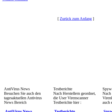
[
Zurück zum Anfang
]
AntiVirus News
Testberichte
Spywa
Besuchen Sie auch den
Nach Herstellern geordnet,
Nach 
tagesaktuellen Antivirus
die User Virenscanner
Viren
News Bereich
Testberichte hier :
auch e
AntiVirus News
Testberichte
Spyw