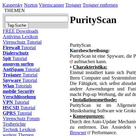
Kaspersky
Norton
Virenscanner
Trojaner
Trojaner entfernen
THEMEN
PurityScan
FREE Downloads
Antivirus Lexikon
Virenschutz Tutorial
PurityScan
Firewall
Tutorial
Kurzbeschreibung:
Dialerschutz
PurityScan ist eine Spyware, die
Spit
Tutorial
aufmachen kann.
anonym surfen
•
Charakteristika:
AntiSpam
Tutorial
Einmal installiert kann sich Puri
Trojaner
Tutorial
Ihren Computer und Systeminforma
Spyware
Tutorial
Die Fähigkeit, sich selbst abzuda
Wlan
Tutorials
andere Anwendungen und Funkti
mobile Security
macht Pop-up Werbung, die auf der
Verschlüsselung
•
Installationsmethode:
VPN
Tutorial
PurityScan ist im Allgemein
HSCSD
Tutorial
Musiksharing Software wie Groks
GPRS
Tutorial
•
Konsequenzen:
Virenschutz Forum
Durch den Auto-Update Mechanis
Testberichte
zu entfernen. Das Ansiedeln v
Technik Lexikon
Browser
Performance.
weitere Themen