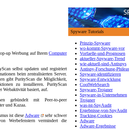
Spyware Tutorials
Prinzip-Spyware
wo-kommt-Spyware-vor
 Pop-up Werbung auf Ihrem
Computer
Vorfaelle-und-Prognosen
aktueller-Spyware-Trend
wie-aktuell-sind-Antispys
tyScan selbst updaten und registriert
Antispy-Forschung-Philea
tionen beim zentralisierten Server.
Spyware-identifizieren
ten gibt PurityScan die Möglichkeit,
Spyware-Entwicklung
onen zu installieren. PurityScan
CoolWebSearch
 Webaktivität basiert, auf.
Spyware-Trojaner
Spyware-in-Unternehmen
en gebündelt mit Peer-to-peer
Trojaner
ter und Kazaa.
was-ist-SpyAudit
Ergebnisse-von-SpyAudit
mus ist diese
Adware
sehr schwer
Tracking-Cookies
on Werbefenstern vermindert die
Adware
Adware-Ergebnisse