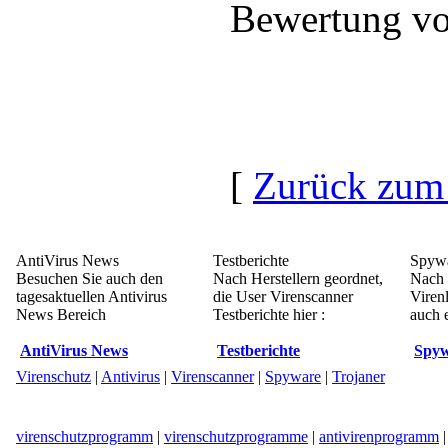
Bewertung vo
[
Zurück zum
AntiVirus News
Testberichte
Spywa
Besuchen Sie auch den
Nach Herstellern geordnet,
Nach 
tagesaktuellen Antivirus
die User Virenscanner
Viren
News Bereich
Testberichte hier :
auch e
AntiVirus News
Testberichte
Spyw
Virenschutz
|
Antivirus
|
Virenscanner
|
Spyware
|
Trojaner
virenschutzprogramm
|
virenschutzprogramme
|
antivirenprogramm