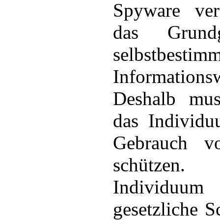
Spyware ver
das Grund
selbstbestim
Informationsw
Deshalb mus
das Individ
Gebrauch v
schütze
Individ
gesetzliche S