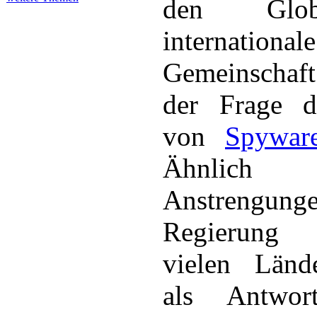
den Glo
internationale
Gemeinschaft 
der Frage de
von
Spywar
Ähnlich
Anstrengung
Regierung
vielen Länd
als Antwo