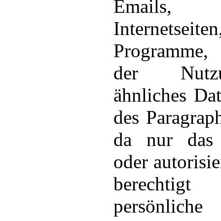
Emails, 
Internetseit
Programme, E
der Nut
ähnliches Da
des Paragrap
da nur das
oder autorisie
berechtig
persönli