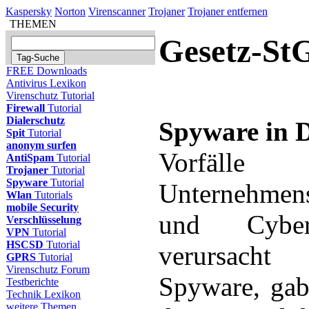
Kaspersky
Norton
Virenscanner
Trojaner
Trojaner entfernen
THEMEN
Gesetz-St
FREE Downloads
Antivirus Lexikon
Virenschutz Tutorial
Firewall
Tutorial
Dialerschutz
Spyware in 
Spit
Tutorial
anonym surfen
Vorfäl
AntiSpam
Tutorial
Trojaner
Tutorial
Spyware
Tutorial
Unternehmen
Wlan
Tutorials
mobile Security
und Cyberkr
Verschlüsselung
VPN
Tutorial
HSCSD
Tutorial
verursac
GPRS
Tutorial
Virenschutz Forum
Spyware, gab
Testberichte
Technik Lexikon
weitere Themen