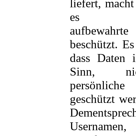
liefert, macht
es elek
aufbewah
beschützt. Es 
dass Daten i
Sinn, n
persönlic
geschützt we
Dementspre
Usernamen, 