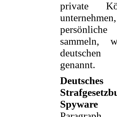
private Kör
unterneh
persönli
sammeln, 
deutschen 
genannt.
Deutsches
Strafgese
Spyware
Paragra