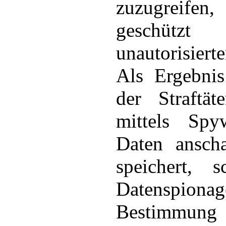
zuzugreife
geschüt
unautorisier
Als Ergebnis
der Straftät
mittels Spy
Daten anscha
speichert, s
Datenspion
Bestimmung