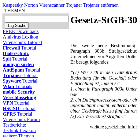
Kaspersky
Norton
Virenscanner
Trojaner
Trojaner entfernen
THEMEN
Gesetz-StGB-3
FREE Downloads
Antivirus Lexikon
Virenschutz Tutorial
Die zweite neue Bestimmung d
Firewall
Tutorial
Paragraph 303b Strafgesetzbu
Dialerschutz
Unternehmen vor Angriffen Dritter
Spit
Tutorial
Er besagt folgendes:
anonym surfen
AntiSpam
Tutorial
“(1) Wer sich in den Datentransf
Trojaner
Tutorial
Bedeutung für ein Geschäft oder
Spyware
Tutorial
Einrichtung ist, indem er:
Wlan
Tutorials
1. einen in Paragraph 303a Unte
mobile Security
oder
Verschlüsselung
2. ein Datenprozesssystem oder ei
VPN
Tutorial
unbrauchbar macht, entfernt oder
HSCSD
Tutorial
einer Geldstrafe bis zu fünf Jahren 
GPRS
Tutorial
(2) Ein Versuch ist strafbar.”
Virenschutz Forum
Testberichte
weitere gesetzliche Inf
Technik Lexikon
weitere Themen