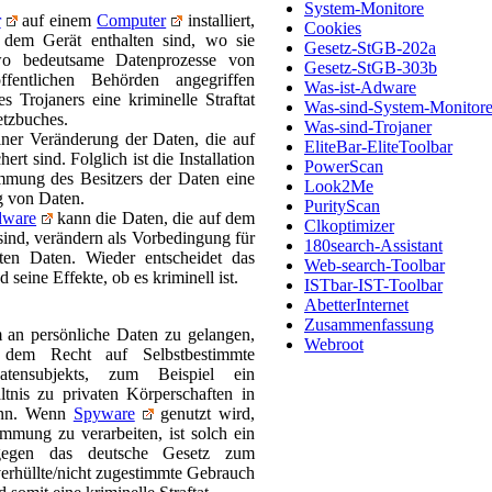
System-Monitore
r
auf einem
Computer
installiert,
Cookies
 dem Gerät enthalten sind, wo sie
Gesetz-StGB-202a
 wo bedeutsame Datenprozesse von
Gesetz-StGB-303b
ffentlichen Behörden angegriffen
Was-ist-Adware
s Trojaners eine kriminelle Straftat
Was-sind-System-Monitor
etzbuches.
Was-sind-Trojaner
iner Veränderung der Daten, die auf
EliteBar-EliteToolbar
rt sind. Folglich ist die Installation
PowerScan
mung des Besitzers der Daten eine
Look2Me
ng von Daten.
PurityScan
ware
kann die Daten, die auf dem
Clkoptimizer
sind, verändern als Vorbedingung für
180search-Assistant
erten Daten. Wieder entscheidet das
Web-search-Toolbar
eine Effekte, ob es kriminell ist.
ISTbar-IST-Toolbar
AbetterInternet
Zusammenfassung
an persönliche Daten zu gelangen,
Webroot
t dem Recht auf Selbstbestimmte
atensubjekts, zum Beispiel ein
tnis zu privaten Körperschaften in
ann. Wenn
Spyware
genutzt wird,
mmung zu verarbeiten, ist solch ein
gegen das deutsche Gesetz zum
 verhüllte/nicht zugestimmte Gebrauch