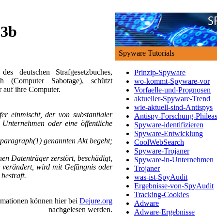
03b
Spyware Tutorials
es deutschen Strafgesetzbuches,
Prinzip-Spyware
ch (Computer Sabotage), schützt
wo-kommt-Spyware-vor
 auf ihre Computer.
Vorfaelle-und-Prognosen
aktueller-Spyware-Trend
wie-aktuell-sind-Antispys
er einmischt, der von substantialer
Antispy-Forschung-Philea
 Unternehmen oder eine öffentliche
Spyware-identifizieren
Spyware-Entwicklung
rparagraph(1) genannten Akt begeht;
CoolWebSearch
Spyware-Trojaner
nen Datenträger zerstört, beschädigt,
Spyware-in-Unternehmen
 verändert, wird mit Gefängnis oder
Trojaner
bestraft.
was-ist-SpyAudit
Ergebnisse-von-SpyAudit
Tracking-Cookies
ormationen können hier bei
Dejure.org
Adware
nachgelesen werden.
Adware-Ergebnisse