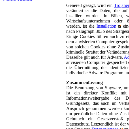
Generell gesagt, wird ein
Trojane
verändert er die Daten, die auf
installiert wurden. In Fällen,
Wirtschaftsunternehmen oder ö
werden, ist die
Installation
eine
nach Paragraph 303b des Strafges
Einige Cookies führen auch zu e
dem anvisierten Computer gespeiche
von solchen Cookies ohne Zustim
kriminelle Straftat der Veränderu
Dasselbe gilt auch für Adware.
Ad
anvisierten Computer gespeichert 
die Übermittlung der identifizi
individuelle Adware Programm und s
Zusammenfassung
Die Benutzung von Spyware, um 
ist ein direkter Konflikt mi
Informationsweitergabe des D
Grundgesetz, das auch im Verhäl
Anspruch genommen werden k
um persönliche Daten ohne Zusti
Gebrauch ein Gesetzverstoß 
Datenschutz. Letztendlich ist der