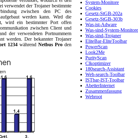
mponente verbindet, wodurch er den
System-Monitore
ei verwendet der Trojaner bestimmte
Cookies
bindung zwischen den PC des
Gesetz-StGB-202a
 aufgebaut werden kann. Wird die
Gesetz-StGB-303b
t, wird ein bestimmter Port offen
Was-ist-Adware
Kommunikation zwischen Client und
Was-sind-System-Monitor
hand der verwendeten Portnummern
Was-sind-Trojaner
nnt werden. Der bekannter Trojaner
EliteBar-EliteToolbar
ort 1234
während
Netbus Pro
den
PowerScan
Look2Me
PurityScan
Clkoptimizer
180search-Assistant
Web-search-Toolbar
ISTbar-IST-Toolbar
AbetterInternet
Zusammenfassung
Webroot