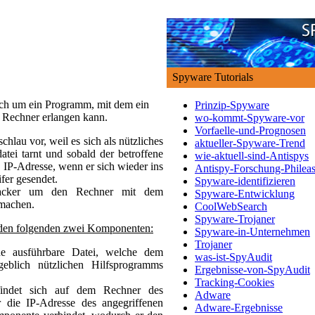
Spyware Tutorials
ich um ein Programm, mit dem ein
Prinzip-Spyware
n Rechner erlangen kann.
wo-kommt-Spyware-vor
Vorfaelle-und-Prognosen
hlau vor, weil es sich als nützliches
aktueller-Spyware-Trend
tei tarnt und sobald der betroffene
wie-aktuell-sind-Antispys
e IP-Adresse, wenn er sich wieder ins
Antispy-Forschung-Philea
fer gesendet.
Spyware-identifizieren
Hacker um den Rechner mit dem
Spyware-Entwicklung
 machen.
CoolWebSearch
Spyware-Trojaner
s den folgenden zwei Komponenten:
Spyware-in-Unternehmen
Trojaner
 ausführbare Datei, welche dem
was-ist-SpyAudit
eblich nützlichen Hilfsprogramms
Ergebnisse-von-SpyAudit
Tracking-Cookies
ndet sich auf dem Rechner des
Adware
 die IP-Adresse des angegriffenen
Adware-Ergebnisse