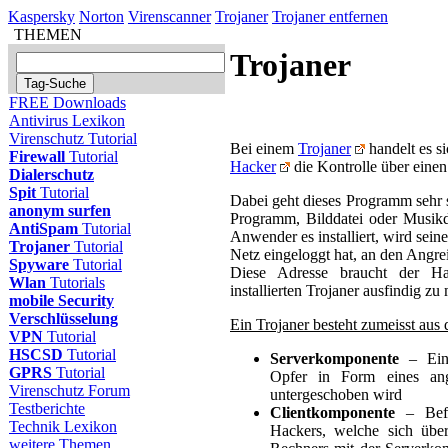
Kaspersky
Norton
Virenscanner
Trojaner
Trojaner entfernen
THEMEN
Trojaner
FREE Downloads
Antivirus Lexikon
Virenschutz Tutorial
Bei einem
Trojaner
handelt es s
Firewall
Tutorial
Hacker
die Kontrolle über eine
Dialerschutz
Spit
Tutorial
Dabei geht dieses Programm sehr sc
anonym surfen
Programm, Bilddatei oder Musikda
AntiSpam
Tutorial
Anwender es installiert, wird sein
Trojaner
Tutorial
Netz eingeloggt hat, an den Angrei
Spyware
Tutorial
Diese Adresse braucht der 
Wlan
Tutorials
installierten Trojaner ausfindig zu
mobile Security
Verschlüsselung
Ein Trojaner besteht zumeisst au
VPN
Tutorial
HSCSD
Tutorial
Serverkomponente
– Eine
GPRS
Tutorial
Opfer in Form eines ang
Virenschutz Forum
untergeschoben wird
Testberichte
Clientkomponente
– Befi
Technik Lexikon
Hackers, welche sich über
weitere Themen