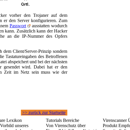
ker vorher den Trojaner auf dem
nn er den Server konfigurieren. Zum
einem
Passwort
ausstatten wodurch
gen kann. Zusätzlich kann der Hacker
lche an die IP-Nummer des Opfers
ch dem Client/Server-Prinzip sondern
die Tastatureingaben des Betroffenen
atei abspeichert und bei der nächsten
 gesendet wird. Dabei hat er den
hen Zeit im Netz sein muss wie der
>> zurück zur Startseite
re Lexikon
Tutorials Bereiche
Virenscanner 
Vorbild unseres
Von Virenschutz über
Produkt Empf