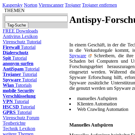
Kaspersky
Norton
Virenscanner
Trojaner
Trojaner entfernen
THEMEN
Antispy-Forsch
FREE Downloads
Antivirus Lexikon
Virenschutz Tutorial
In einem Geschäft, in der die Tech
Firewall
Tutorial
in die Verkaufsregale kommt, i
Dialerschutz
Spyware
Schreibern, die ihre
Spit
Tutorial
Schaden bei Computern und Us
anonym surfen
Forschungsgebiet herauszurag
AntiSpam
Tutorial
eingesetzt werden. Während die
Trojaner
Tutorial
Spyware Erforschung hilft, erfo
Spyware
Tutorial
Spyware zusätzliche Unterstützu
Wlan
Tutorials
die genutzt werden um Spyware z
mobile Security
Verschlüsselung
manuelles Aufspüren
VPN
Tutorial
Klienten Automation
HSCSD
Tutorial
Web Crawling Automation
GPRS
Tutorial
Virenschutz Forum
Testberichte
Manuelles Aufspüren
Technik Lexikon
weitere Themen