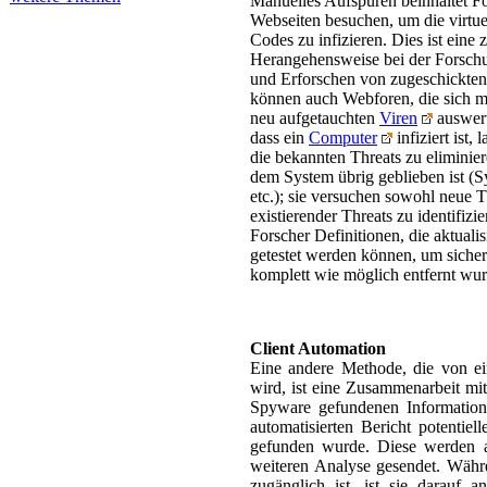
Manuelles Aufspüren beinhaltet F
Webseiten besuchen, um die virtue
Codes zu infizieren. Dies ist eine
Herangehensweise bei der Forschun
und Erforschen von zugeschickten
können auch Webforen, die sich m
neu aufgetauchten
Viren
auswert
dass ein
Computer
infiziert ist,
die bekannten Threats zu eliminie
dem System übrig geblieben ist (
etc.); sie versuchen sowohl neue T
existierender Threats zu identifizi
Forscher Definitionen, die aktuali
getestet werden können, um sicherz
komplett wie möglich entfernt wu
Client Automation
Eine andere Methode, die von ei
wird, ist eine Zusammenarbeit mi
Spyware gefundenen Informatione
automatisierten Bericht potenti
gefunden wurde. Diese werden a
weiteren Analyse gesendet. Wäh
zugänglich ist, ist sie darauf 