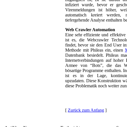
infiziert wurde, bevor er gesch
Virenmeldungen ist höher, we
automatisch kreiert werden,
tiefergehende Analyse enthalten be
Web Crawler Automation
Eine sehr effiziente und effektiv
ist es, die Webcrawler Technolo
findet, bevor sie den End User in
Methode mit Phileas ein, einen
Datenbank besiedelt. Phileas ma
Internetverbindungen auf hoher B
Armee von “Bots”, die das We
bösartige Programme enthalten. I
ist es in der Lage, kontinuier
upzudaten. Diese Konstruktion wä
diese Problematik noch weiter zu
[
Zurück zum Anfang
]