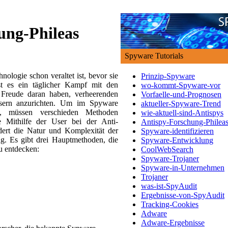
ung-Phileas
Spyware Tutorials
nologie schon veraltet ist, bevor sie
Prinzip-Spyware
st es ein täglicher Kampf mit den
wo-kommt-Spyware-vor
 Freude daran haben, verheerenden
Vorfaelle-und-Prognosen
ern anzurichten. Um im Spyware
aktueller-Spyware-Trend
en, müssen verschieden Methoden
wie-aktuell-sind-Antispys
 Mithilfe der User bei der Anti-
Antispy-Forschung-Philea
rdert die Natur und Komplexität der
Spyware-identifizieren
ng. Es gibt drei Hauptmethoden, die
Spyware-Entwicklung
u entdecken:
CoolWebSearch
Spyware-Trojaner
Spyware-in-Unternehmen
Trojaner
was-ist-SpyAudit
Ergebnisse-von-SpyAudit
Tracking-Cookies
Adware
Adware-Ergebnisse