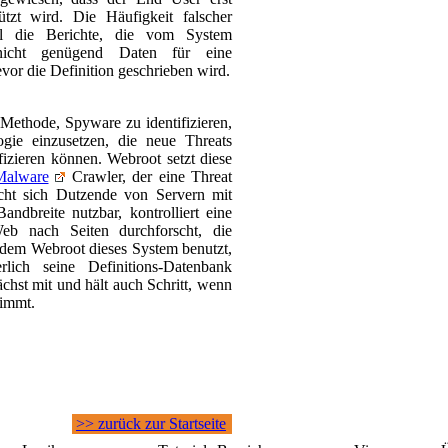
ützt wird. Die Häufigkeit falscher
il die Berichte, die vom System
 nicht genügend Daten für eine
vor die Definition geschrieben wird.
e Methode, Spyware zu identifizieren,
gie einzusetzen, die neue Threats
fizieren können. Webroot setzt diese
Malware
Crawler, der eine Threat
cht sich Dutzende von Servern mit
andbreite nutzbar, kontrolliert eine
b nach Seiten durchforscht, die
ndem Webroot dieses System benutzt,
lich seine Definitions-Datenbank
chst mit und hält auch Schritt, wenn
nimmt.
>> zurück zur Startseite