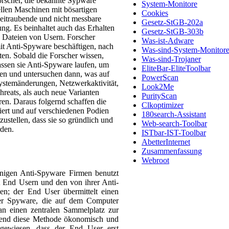
orscher, die bekannte Sypware
System-Monitore
llen Maschinen mit bösartigen
Cookies
 zeitraubende und nicht messbare
Gesetz-StGB-202a
g. Es beinhaltet auch das Erhalten
Gesetz-StGB-303b
 Dateien von Usern. Forscher
Was-ist-Adware
it Anti-Spyware beschäftigen, nach
Was-sind-System-Monitor
en. Sobald die Forscher wissen,
Was-sind-Trojaner
 lassen sie Anti-Spyware laufen, um
EliteBar-EliteToolbar
ren und untersuchen dann, was auf
PowerScan
Systemänderungen, Netzwerkaktivität,
Look2Me
hreats, als auch neue Varianten
PurityScan
eren. Daraus folgernd schaffen die
Clkoptimizer
siert und auf verschiedenen Podien
180search-Assistant
ustellen, dass sie so gründlich und
Web-search-Toolbar
rden.
ISTbar-IST-Toolbar
AbetterInternet
Zusammenfassung
Webroot
nigen Anti-Spyware Firmen benutzt
t End Usern und den von ihrer Anti-
n; der End User übermittelt einen
eller Spyware, die auf dem Computer
n einen zentralen Sammelplatz zur
rend diese Methode ökonomisch und
angewiesen, dass der End User erst